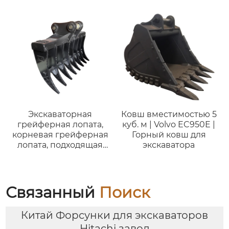
Индивидуальная
гусеничная цепь в
сборе Гусеничная
группа деталей
ходовой части
экскаватора SK450 CAT
365BL SK50 SK390D
SK600
Экскаваторная
Ковш вместимостью 5
грейферная лопата,
куб. м | Volvo EC950E |
корневая грейферная
Горный ковш для
лопата, подходящая
экскаватора
для экскаватора
строительного класса
весом 8 тонн Kubota
KX080.
Связанный
Поиск
Китай Форсунки для экскаваторов
Hitachi завод