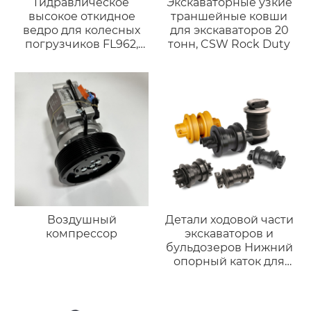
Гидравлическое
Экскаваторные узкие
высокое откидное
траншейные ковши
ведро для колесных
для экскаваторов 20
погрузчиков FL962,
тонн, CSW Rock Duty
L120, CAT966 и
колесных погрузчиков
весом 3-35 тонн,
включая L180.
Воздушный
Детали ходовой части
компрессор
экскаваторов и
бульдозеров Нижний
опорный каток для
CAT D6D D9D D9E D9G
D9G D9H D9L PC40
JCB61