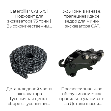
Caterpillar CAT 375 |
3-35 Тонн в канаве,
Подходит для
трапециевидное
экскаватора 75 тонн |
ведро для мини-
Высококачественный
экскаватора CAT
горный ковш
VOLOV
Деталь ходовой части
Профессиональное
экскаватора
обслуживание: как
Гусеничная цепь в
правильно ухаживать
сборе с гусеничным
за Детали шасси
звеном
бульдозера