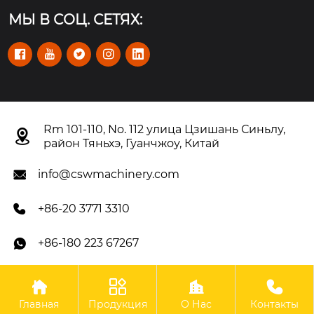
МЫ В СОЦ. СЕТЯХ:





Rm 101-110, No. 112 улица Цзишань Синьлу,

район Тяньхэ, Гуанчжоу, Китай
info@cswmachinery.com

+86-20 3771 3310

+86-180 223 67267





Авторское право©OOO Гуанчжоу CSW Machinery Co.,
Главная
Продукция
О Нас
Контакты
Limited