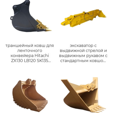
траншейный ковш для
экскаватор с
ленточного
выдвижной стрелой и
конвейера Hitachi
выдвижным рукавом с
ZX130 LB120 SK135
стандартным ковшом
шириной 450 мм
для экскаватора
Komatsu