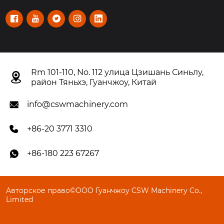





Rm 101-110, No. 112 улица Цзишань Синьлу,

район Тяньхэ, Гуанчжоу, Китай
info@cswmachinery.com

+86-20 3771 3310

+86-180 223 67267

Авторское право©OOO Гуанчжоу CSW Machinery Co.,
Limited