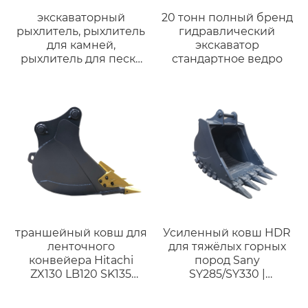
экскаваторный
20 тонн полный бренд
рыхлитель, рыхлитель
гидравлический
для камней,
экскаватор
рыхлитель для песка
стандартное ведро
для экскаватора
траншейный ковш для
Усиленный ковш HDR
ленточного
для тяжёлых горных
конвейера Hitachi
пород Sany
ZX130 LB120 SK135
SY285/SY330 |
шириной 450 мм
Совместим с
экскаваторами 28–35