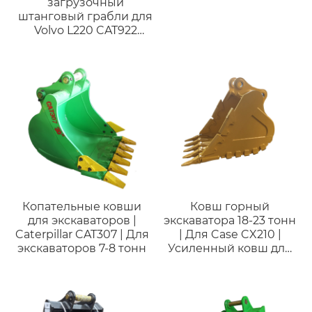
загрузочный
штанговый грабли для
Volvo L220 CAT922
подходит для машин
CAT966/CAT972/Komatsu
WA380/WA470/Volvo
L110/L120/L160/L200
Копательные ковши
Ковш горный
для экскаваторов |
экскаватора 18-23 тонн
Caterpillar CAT307 | Для
| Для Case CX210 |
экскаваторов 7-8 тонн
Усиленный ковш для
горных работ