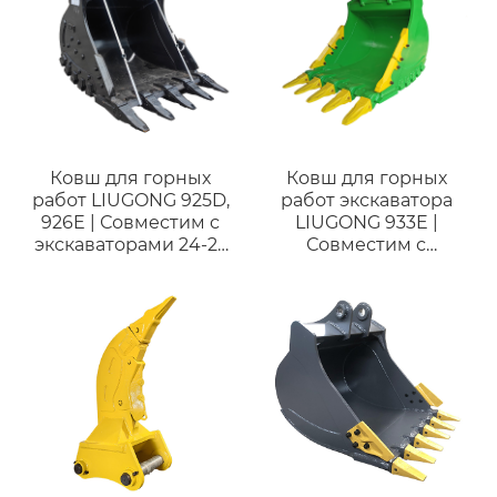
Ковш для горных
Ковш для горных
работ LIUGONG 925D,
работ экскаватора
926E | Совместим с
LIUGONG 933E |
экскаваторами 24-27
Совместим с
тонн |
экскаваторами 28–35
Индивидуальный
тонн
ковш HDR для
твердых пород