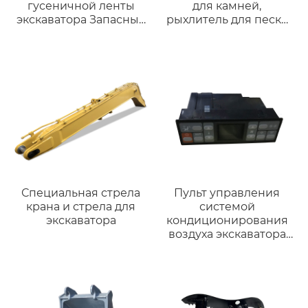
гусеничной ленты
для камней,
экскаватора Запасные
рыхлитель для песка
части резиновые
для экскаватора
гусеницы шириной
200 мм для
гусеничных
погрузчиков
запасные части
прямые продажи с
завода
Специальная стрела
Пульт управления
крана и стрела для
системой
экскаватора
кондиционирования
воздуха экскаватора
для запасных частей
строительной техники
SY 138-8 SY215-8