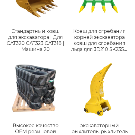
Стандартный ковш
Ковш для сгребания
для экскаватора | Для
корней экскаватора
CAT320 CAT323 CAT318 |
ковш для сгребания
Машина 20
льда для JD210 SK235sr
CAT323DL Sumitomo
Высокое качество
экскаваторный
OEM резиновой
рыхлитель, рыхлитель