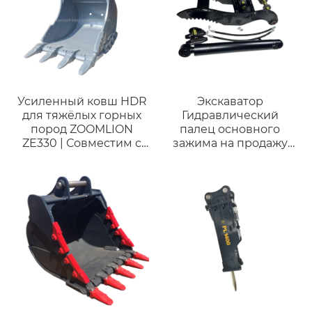
Усиленный ковш HDR
Экскаватор
для тяжёлых горных
Гидравлический
пород ZOOMLION
палец основного
ZE330 | Совместим с
зажима на продажу
экскаваторами 28–35
Высокое качество для
тонн для горных работ
мини-экскаваторов
CAT320E для
экскаваторов весом
20 тонн