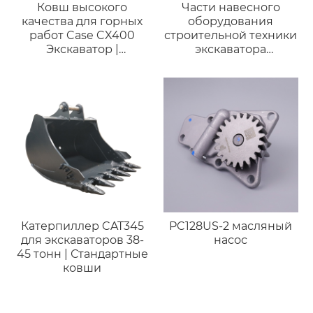
Ковш высокого
Части навесного
качества для горных
оборудования
работ Case CX400
строительной техники
Экскаватор |
экскаватора
Совместим с
Гидравлический
экскаваторами 38–45
выключатель типа
тонн
молотковой коробки
Гидравлического
выключателя
Катерпиллер CAT345
PC128US-2 масляный
для экскаваторов 38-
насос
45 тонн | Стандартные
ковши