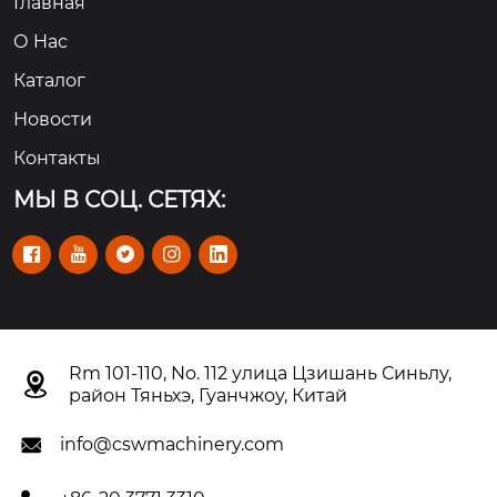
Главная
О Hас
Каталог
Новости
Контакты
МЫ В СОЦ. СЕТЯХ:





Rm 101-110, No. 112 улица Цзишань Синьлу,

район Тяньхэ, Гуанчжоу, Китай
info@cswmachinery.com
