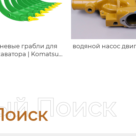
невые грабли для
водяной насос дви
каватора | Komatsu
 | Для экскаваторов
весом 12-17 тонн
ый Поиск
Поиск