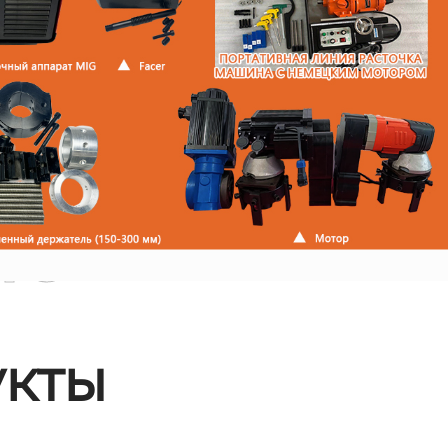
ые
кты