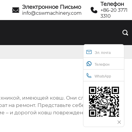
Телефон
Электронное Письмо


+86-20 3771
info@cswmachinery.com
3310

Эл. почта
Телефон
WhatsApp
техникой, имеющей ковш. Они служат
т на ремонт. Представьте себе: вы
вие – и дорогой ковш поврежден. Боковые