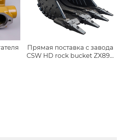
гателя
Прямая поставка с завода
CSW HD rock bucket ZX890
HDR для экскаваторов
Hitachi, подходит для 89 т,
Большие Тяжелые ведра
для строительства, снос