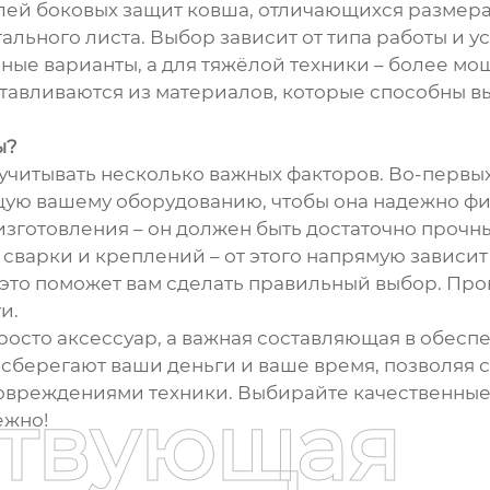
лей боковых защит ковша, отличающихся размера
ального листа. Выбор зависит от типа работы и у
чные варианты, а для тяжёлой техники – более м
отавливаются из материалов, которые способны вы
ы?
читывать несколько важных факторов. Во-первых
щую вашему оборудованию, чтобы она надежно фи
 изготовления – он должен быть достаточно проч
о сварки и креплений – от этого напрямую зависи
 это поможет вам сделать правильный выбор. Пр
и.
 просто аксессуар, а важная составляющая в обес
сберегают ваши деньги и ваше время, позволяя со
овреждениями техники. Выбирайте качественные
ствующая
ежно!