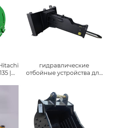
Hitachi
гидравлические
35 |
отбойные устройства для
t 135 |
гидромолотов CAT 246B
 ковш
John Deere 324G с
бортовым поворотом