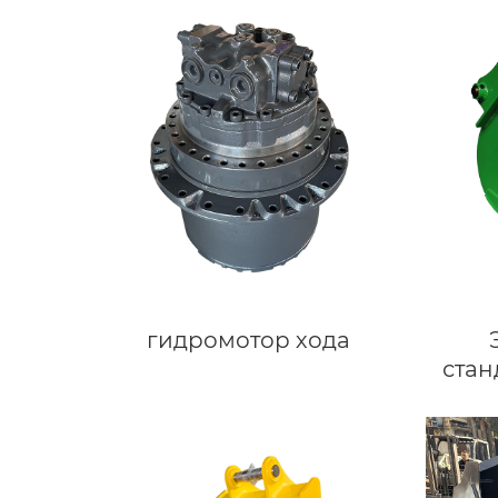
гидромотор хода
ста
ковш