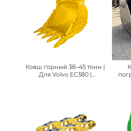
Ковш горный 38–45 тонн |
Для Volvo EC380 |
пог
Гарантия 2 года