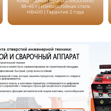
Ковш горный Hyundai R420/R450
38–45 т | Износостойкая сталь
HB400 | Гарантия 2 года