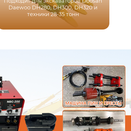
Подходит для экскаваторов Doosan
Daewoo DH280, DH300, DH320 и
техники 28-35 тонн