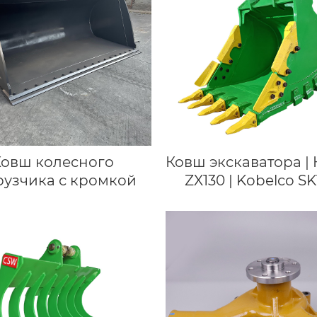
Ковш колесного
Ковш экскаватора | 
рузчика с кромкой
ZX130 | Kobelco SK1
CASE CX130 | Link Bel
Горный копающий