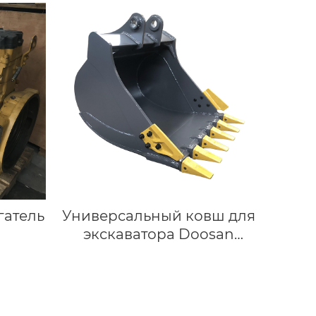
гатель
Универсальный ковш для
экскаватора Doosan
DX135, Hyundai Robex 140
из стали AR400