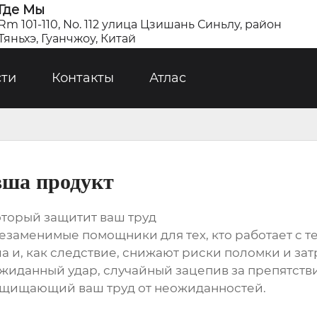
Где Мы
Rm 101-110, No. 112 улица Цзишань Синьлу, район
Тяньхэ, Гуанчжоу, Китай
сти
Контакты
Атлас
вша продукт
оторый защитит ваш труд
езаменимые помощники для тех, кто работает с 
и, как следствие, снижают риски поломки и затра
еожиданный удар, случайный зацепив за препятст
защищающий ваш труд от неожиданностей.