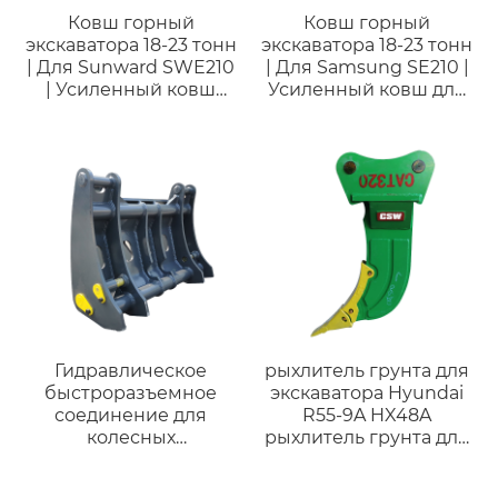
Ковш горный
Ковш горный
экскаватора 18-23 тонн
экскаватора 18-23 тонн
| Для Sunward SWE210
| Для Samsung SE210 |
| Усиленный ковш
Усиленный ковш для
HDR для твердых
горных работ
пород
Гидравлическое
рыхлитель грунта для
быстроразъемное
экскаватора Hyundai
соединение для
R55-9A HX48A
колесных
рыхлитель грунта для
погрузчиков,
рыхления корней
совместимое с