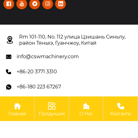





Rm 101-110, No. 112 улица Цзишань Синьлу,

район Тяньхэ, Гуанчжоу, Китай
info@cswmachinery.com

+86-20 3771 3310

+86-180 223 67267





Авторское право©OOO Гуанчжоу CSW Machinery Co.,
Главная
Продукция
О Нас
Контакты
Limited