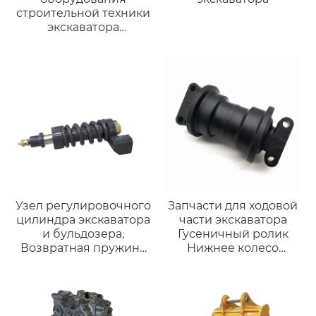
строительной техники
экскаватора
Гидравлический
выключатель типа
молотковой коробки
Гидравлического
выключателя
Узел регулировочного
Запчасти для ходовой
цилиндра экскаватора
части экскаватора
и бульдозера,
Гусеничный ролик
Возвратная пружина
Нижнее колесо
из сплава и детали
Роликового
ходовой Части
оборудования
Нижний ролик для
экскаватора CAT 322