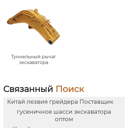
быстросъемным
устройством трактора
JCB 457, FL962, L120,
CAT966 и колесными
погрузчиками весом
от 3 до 15 тонн,
включая
быстроразъемное
соединение L180.
Туннельный рычаг
экскаватора
Связанный
Поиск
Китай лезвия грейдера Поставщик
гусеничное шасси экскаватора
оптом