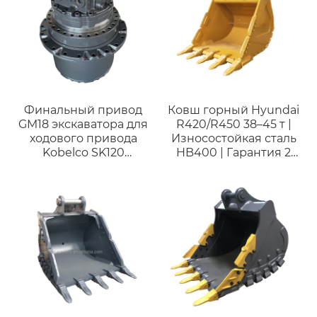
CAT322L 6I9396
Финальный привод
Ковш горный Hyundai
GM18 экскаватора для
R420/R450 38–45 т |
ходового привода
Износостойкая сталь
Kobelco SK120
HB400 | Гарантия 2
подходит для машин
года
весом 12 – 15 тонн.