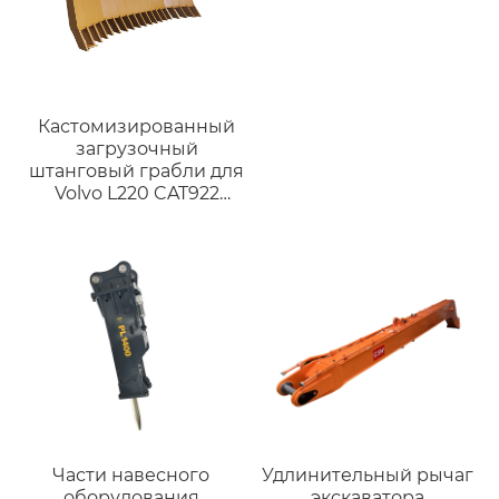
Кастомизированный
загрузочный
штанговый грабли для
Volvo L220 CAT922
подходит для машин
CAT966/CAT972/Komatsu
WA380/WA470/Volvo
L110/L120/L160/L200
Части навесного
Удлинительный рычаг
оборудования
экскаватора