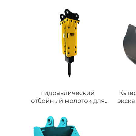
гидравлический
Кате
отбойный молоток для
экска
мини-экскаватора
Ст
CAT303.5 CAT 304
гидравлические
отбойные молотки SB30