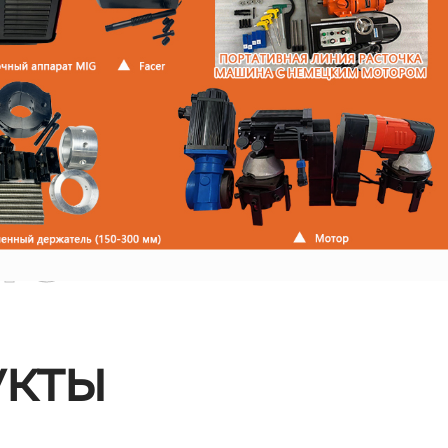
ые
кты