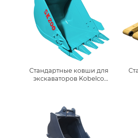
Стандартные ковши для
Ст
экскаваторов Kobelco
SK200 (18–23 тонны) для
копания и погрузки из
высокопрочной стали
Q355/Q460/NM400.
Высокое качество,
выгодная цена.