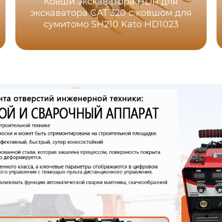
Ковши экскаватора HDR для
экскаватора CAT 320 с ковшом для
сумитомо SH210 Kato HD1023