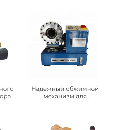
ного
Надежный обжимной
ора и
механизм для
атная
гидравлических шлангов
ва и
с размером обжима до 2
асти
дюймов Гарантия
качества на 3 года