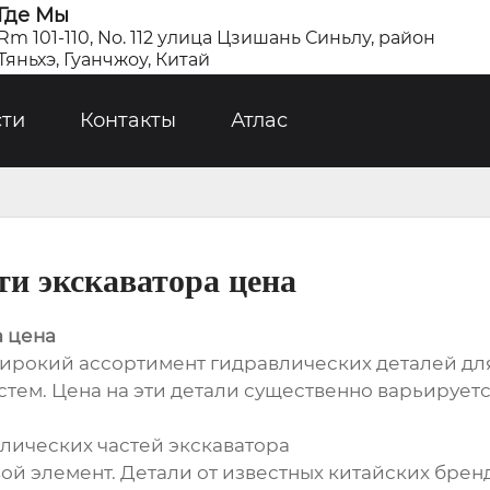
Где Мы
Rm 101-110, No. 112 улица Цзишань Синьлу, район
Тяньхэ, Гуанчжоу, Китай
сти
Контакты
Атлас
ти экскаватора цена
а цена
рокий ассортимент гидравлических деталей для 
тем. Цена на эти детали существенно варьируется
лических частей экскаватора
ой элемент. Детали от известных китайских бре