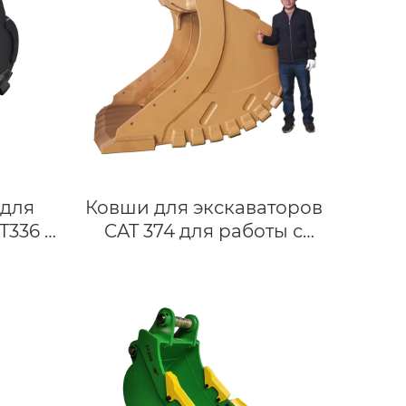
 для
Ковши для экскаваторов
336 |
CAT 374 для работы с
ов
камнем | Изготовлены из
нн
стали Hardox 450