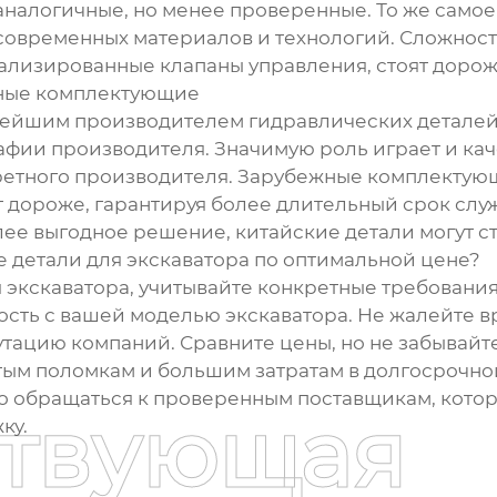
аналогичные, но менее проверенные. То же само
современных материалов и технологий. Сложность
ализированные клапаны управления, стоят дорож
жные комплектующие
пнейшим производителем гидравлических деталей
афии производителя. Значимую роль играет и ка
тного производителя. Зарубежные комплектующие
ят дороже, гарантируя более длительный срок сл
олее выгодное решение, китайские детали могут с
 детали для экскаватора по оптимальной цене?
 экскаватора, учитывайте конкретные требовани
ость с вашей моделью экскаватора. Не жалейте 
утацию компаний. Сравните цены, но не забывайте
стым поломкам и большим затратам в долгосрочно
о обращаться к проверенным поставщикам, котор
ствующая
ку.