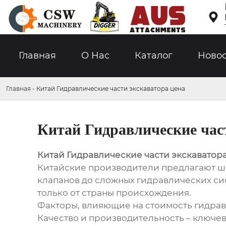

Главная
О Hас
Каталог
Ново
Главная
-
Китай Гидравлические части экскаватора цена
Китай Гидравлические час
Китай Гидравлические части экскаватор
Китайские производители предлагают ши
клапанов до сложных гидравлических сис
только от страны происхождения.
Факторы, влияющие на стоимость гидрав
Качество и производительность – ключев