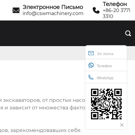
Телефон
Электронное Письмо


+86-20 3771
info@cswmachinery.com
3310

Эл. почта
Телефон
WhatsApp
экскаваторов, от простых насосов и
 и зависит от множества факторов, а не
ндов, зарекомендовавших себя