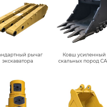
андартный рычаг
Ковш усиленный
экскаватора
скальных пород CAT
Для экскаватор
Caterpillar 36 то