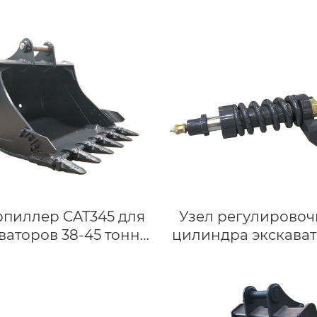
рпиллер CAT345 для
Узел регулировоч
ваторов 38-45 тонн |
цилиндра экскават
андартные ковши
бульдозера, Возвр
пружина из спла
детали ходовой Ч