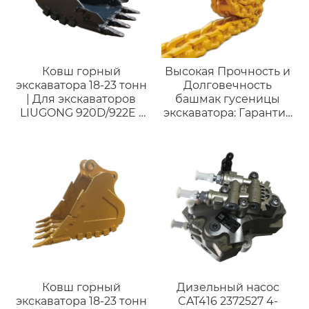
Ковш горный
Высокая Прочность и
экскаватора 18-23 тонн
Долговечность
| Для экскаваторов
башмак гусеницы
LIUGONG 920D/922E |
экскаватора: Гарантия
Индивидуальное
Непрерывной Работы
изготовление
на Тяжелых Условиях
Ковш горный
Дизельный насос
экскаватора 18-23 тонн
CAT416 2372527 4-