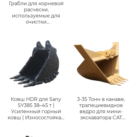
Грабли для корневой
расчески,
используемые для
очистки
сельскохозяйственных
работ, различные
типы для Komatsu
PC120 для
экскаваторов 12-17
тонн
Ковш HDR для Sany
3-35 Тонн в канаве,
SY385 38–45 т |
трапециевидное
Усиленный горный
ведро для мини-
ковш | Износостойкая
экскаватора CAT
сталь HB400
VOLOV