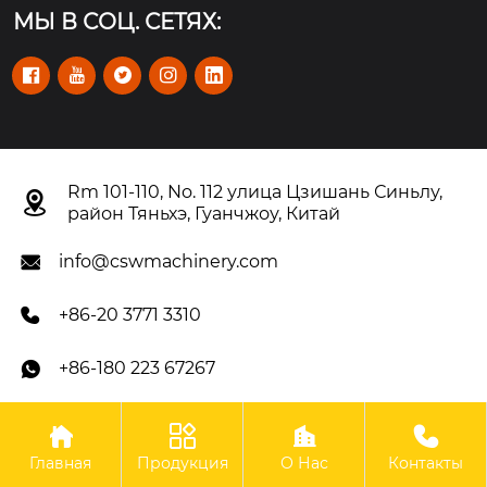
МЫ В СОЦ. СЕТЯХ:





Rm 101-110, No. 112 улица Цзишань Синьлу,

район Тяньхэ, Гуанчжоу, Китай
info@cswmachinery.com

+86-20 3771 3310

+86-180 223 67267





Авторское право©OOO Гуанчжоу CSW Machinery Co.,
Главная
Продукция
О Нас
Контакты
Limited