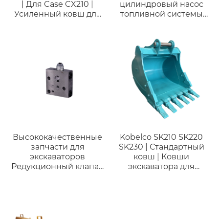
| Для Case CX210 |
цилиндровый насос
Усиленный ковш для
топливной системы
горных работ
4QT72ZH-1 насос масла
для погрузчика
A490/C490
дизельного двигателя
Дизельный насос
32f61-10302 насос
топливной системы
320d 320-2512 для
E312D E315D
Высококачественные
Kobelco SK210 SK220
запчасти для
SK230 | Стандартный
экскаваторов
ковш | Ковши
Редукционный клапан
экскаватора для
723-40-71800 для
копания для
Komatsu PC200-7
экскаватора 21 тонны
PC270-7 PC300-7
Предохранительный
клапан 7234071800