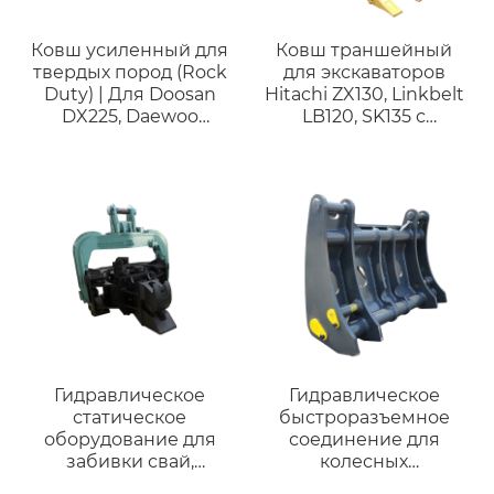
Ковш усиленный для
Ковш траншейный
твердых пород (Rock
для экскаваторов
Duty) | Для Doosan
Hitachi ZX130, Linkbelt
DX225, Daewoo
LB120, SK135 с
DH200/DH220 |
шириной 450 мм
Горный ковш 18-23
тонн
Гидравлическое
Гидравлическое
статическое
быстроразъемное
оборудование для
соединение для
забивки свай,
колесных
вибрационный
погрузчиков,