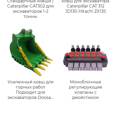
Стандартные ковши |
ковш для экскаватора
Caterpillar CAT302 для
Caterpillar CAT 312
экскаваторов 1-2
JD130 Hitachi ZX135
тонны
Усиленный ковш для
Моноблочные
горных работ
регулирующие
Подходит для
клапаны с
экскаваторов Doosan
джойстиком
Daewoo DH280,
DH300, DH320 и
техники 28-35 тонн