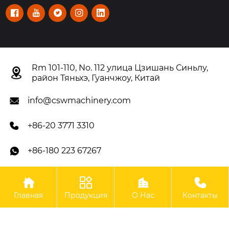





Rm 101-110, No. 112 улица Цзишань Синьлу,

район Тяньхэ, Гуанчжоу, Китай
info@cswmachinery.com

+86-20 3771 3310

+86-180 223 67267





Авторское право©OOO Гуанчжоу CSW Machinery Co.,
Главная
Продукция
О Нас
Контакты
Limited