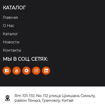
КАТАЛОГ
Главная
О Hас
Каталог
Новости
Контакты
МЫ В СОЦ. СЕТЯХ:





Rm 101-110, No. 112 улица Цзишань Синьлу,

район Тяньхэ, Гуанчжоу, Китай