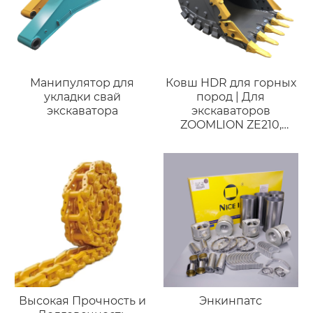
Манипулятор для
Ковш HDR для горных
укладки свай
пород | Для
экскаватора
экскаваторов
ZOOMLION ZE210,
ZE230 | Совместим с
экскаваторами 18-23
тонн |
Индивидуальное
изготовление
Высокая Прочность и
Энкинпатс