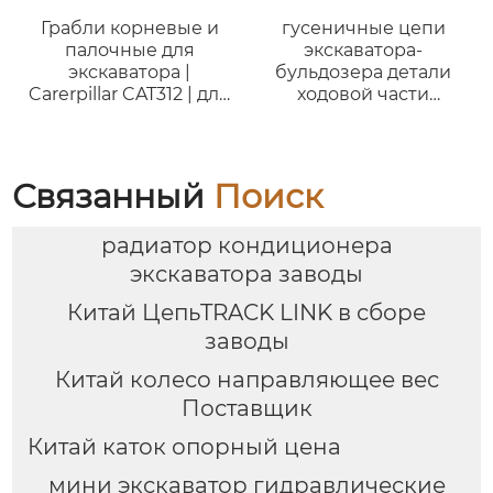
Грабли корневые и
гусеничные цепи
палочные для
экскаватора-
экскаватора |
бульдозера детали
Carerpillar CAT312 | для
ходовой части
экскаваторов от 12 до
бульдозера
17 тонн
гусеничное звено d4d
d5 nd8 nd 11 d20 d31
d85 329d pc40 pc400-6
Связанный
Поиск
sk200-8
радиатор кондиционера
экскаватора заводы
Китай ЦепьTRACK LINK в сборе
заводы
Китай колесо направляющее вес
Поставщик
Китай каток опорный цена
мини экскаватор гидравлические