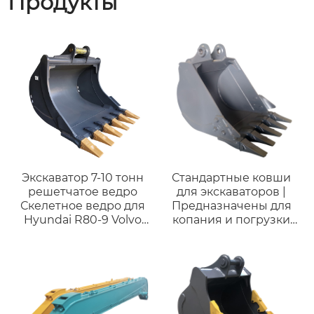
Продукты
Экскаватор 7-10 тонн
Стандартные ковши
решетчатое ведро
для экскаваторов |
Скелетное ведро для
Предназначены для
Hyundai R80-9 Volvo
копания и погрузки
EC80 малых
Q355/Q460/NM400 |
экскаваторов
Высококачественные
и недорогие для
Doosan DX130 12-14
тонн