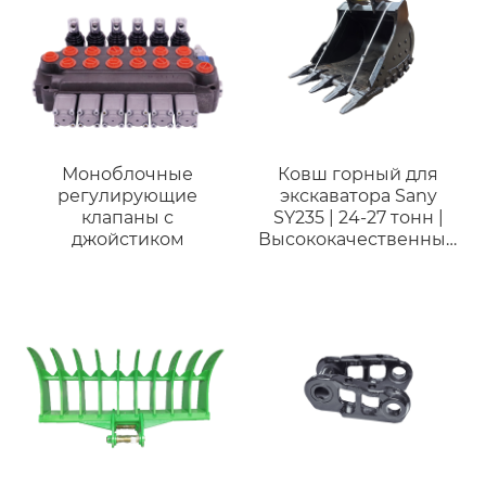
экскаватор на 5 тонн.
Моноблочные
Ковш горный для
регулирующие
экскаватора Sany
клапаны с
SY235 | 24-27 тонн |
джойстиком
Высококачественный
ковш для горных
работ