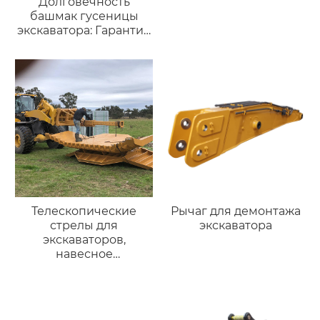
Долговечность
башмак гусеницы
экскаватора: Гарантия
Непрерывной Работы
на Тяжелых Условиях
Телескопические
Рычаг для демонтажа
стрелы для
экскаватора
экскаваторов,
навесное
оборудование для
погрузчиков, стрела
для вилочного
погрузчика,