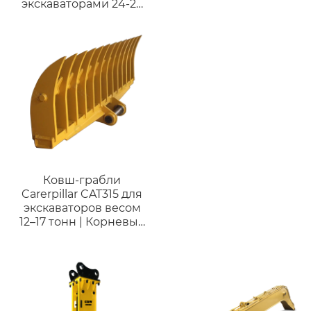
экскаваторами 24-27
тонн |
Индивидуальный
ковш HDR для
твердых пород
Ковш-грабли
Carerpillar CAT315 для
экскаваторов весом
12–17 тонн | Корневые
грабли (стержневые
грабли) для очистки
сельскохозяйственных
и строительных
объектов