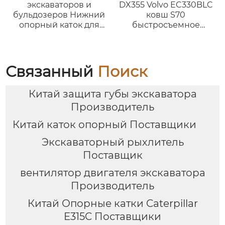
экскаваторов и
DX355 Volvo EC330BLC
бульдозеров Нижний
ковш S70
опорный каток для
быстросъемное
CAT D6D D9D D9E D9G
устройство
D9G D9H D9L PC40
JCB61
Связанный
Поиск
Китай защита губы экскаватора
Производитель
Китай каток опорный Поставщики
Экскаваторный рыхлитель
Поставщик
вентилятор двигателя экскаватора
Производитель
Китай Опорные катки Caterpillar
E315C Поставщики