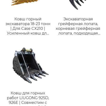
Ковш горный
Экскаваторная
экскаватора 18-23 тонн
грейферная лопата,
| Для Case CX210 |
корневая грейферная
Усиленный ковш для
лопата, подходящая
горных работ
для экскаватора
строительного класса
весом 8 тонн Kubota
KX080.
Ковш для горных
работ LIUGONG 925D,
926E | Совместим с