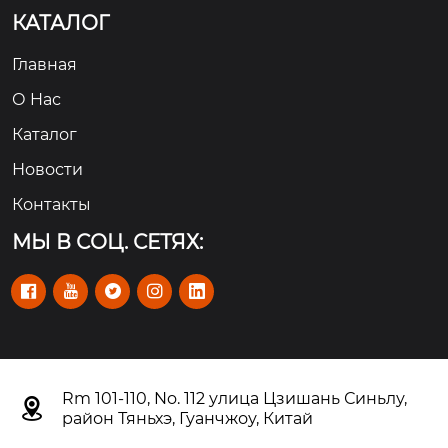
КАТАЛОГ
Главная
О Hас
Каталог
Новости
Контакты
МЫ В СОЦ. СЕТЯХ:





Rm 101-110, No. 112 улица Цзишань Синьлу,

район Тяньхэ, Гуанчжоу, Китай