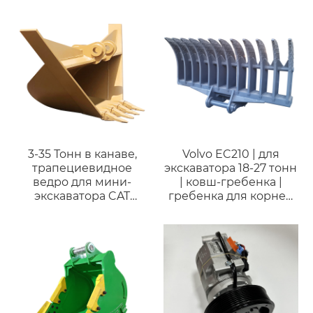
экскаваторами 28–35
оборудования
тонн для горных работ
Нижний ролик для
экскаватора CAT 322
CAT322L 6I9396
3-35 Тонн в канаве,
Volvo EC210 | для
трапециевидное
экскаватора 18-27 тонн
ведро для мини-
| ковш-гребенка |
экскаватора CAT
гребенка для корней
VOLOV
и веток