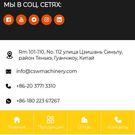
МЫ В СОЦ. СЕТЯХ:





Rm 101-110, No. 112 улица Цзишань Синьлу,

район Тяньхэ, Гуанчжоу, Китай
info@cswmachinery.com

+86-20 3771 3310

+86-180 223 67267





Авторское право©OOO Гуанчжоу CSW Machinery Co.,
Главная
Продукция
О Нас
Контакты
Limited