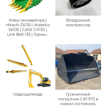
Ковш экскаватора |
Воздушный
Hitachi ZX130 | Kobelco
компрессор
SK135 | CASE CX130 |
Link Belt 135 | Горный
копающий ковш
гидроцилиндр
Гусеничный
погрузчик CAT 972 в
новом состоянии,