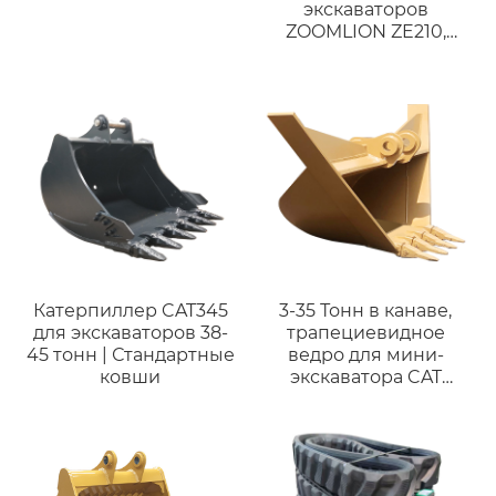
экскаваторов
ZOOMLION ZE210,
ZE230 | Совместим с
экскаваторами 18-23
тонн |
Индивидуальное
изготовление
Катерпиллер CAT345
3-35 Тонн в канаве,
для экскаваторов 38-
трапециевидное
45 тонн | Стандартные
ведро для мини-
ковши
экскаватора CAT
VOLOV