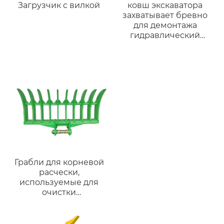
Загрузчик с вилкой
ковш экскаватора
захватывает бревно
для демонтажа
гидравлический
захват экскаватора
механический захват
Грабли для корневой
расчески,
используемые для
очистки
сельскохозяйственных
работ, различные
типы для Komatsu