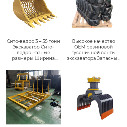
Сито-ведро 3 – 55 тонн
Высокое качество
Экскаватор Сито-
OEM резиновой
ведро Разные
гусеничной ленты
размеры Ширина
экскаватора Запасные
Скелетное ведро для
части резиновые
экскаватора
гусеницы шириной
200 мм для
гусеничных
погрузчиков
запасные части
прямые продажи с
завода