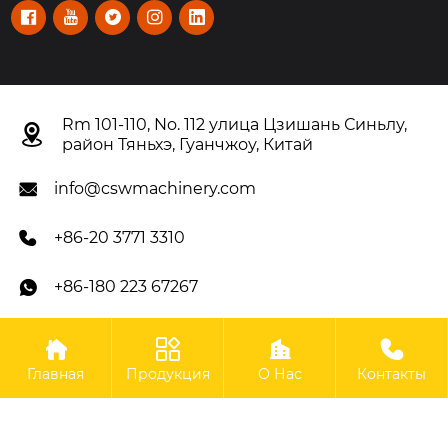





Rm 101-110, No. 112 улица Цзишань Синьлу,

район Тяньхэ, Гуанчжоу, Китай
info@cswmachinery.com

+86-20 3771 3310

+86-180 223 67267





Авторское право©OOO Гуанчжоу CSW Machinery Co.,
Главная
Продукция
О Нас
Контакты
Limited