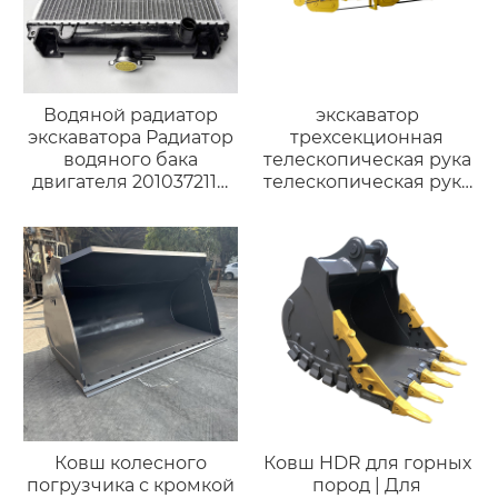
Водяной радиатор
экскаватор
экскаватора Радиатор
трехсекционная
водяного бака
телескопическая рука
двигателя 2010372114
телескопическая рука
PC60-7 PC60-7 EPC 70-
15 до 30 м гусеничный
7
Komatsu Volvo CAT330
PC200 SK300
Ковш колесного
Ковш HDR для горных
погрузчика с кромкой
пород | Для