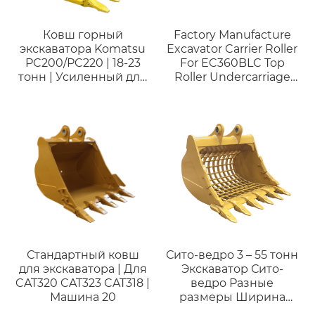
Ковш горный
Factory Manufacture
экскаватора Komatsu
Excavator Carrier Roller
PC200/PC220 | 18-23
For EC360BLC Top
тонн | Усиленный для
Roller Undercarriage
твердых пород
Parts Undercarriage
Parts Lower Roller Track
Roller For Hitachi EX30
Excavator Bottom
Roller
Стандартный ковш
Сито-ведро 3 – 55 тонн
для экскаватора | Для
Экскаватор Сито-
CAT320 CAT323 CAT318 |
ведро Разные
Машина 20
размеры Ширина
Скелетное ведро для