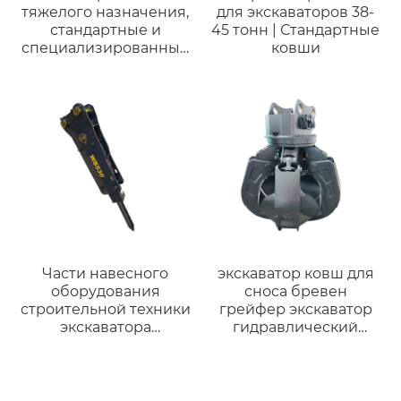
тяжелого назначения,
для экскаваторов 38-
стандартные и
45 тонн | Стандартные
специализированные
ковши
ковши для
экскаваторов.
Части навесного
экскаватор ковш для
оборудования
сноса бревен
строительной техники
грейфер экскаватор
экскаватора
гидравлический
Гидравлический
грейфер
отбойный молоток
механический
верхнего типа
грейфер
Гидравлический