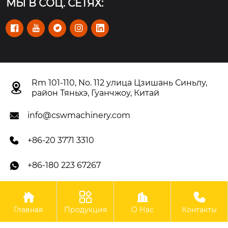
МЫ В СОЦ. СЕТЯХ:





Rm 101-110, No. 112 улица Цзишань Синьлу,

район Тяньхэ, Гуанчжоу, Китай
info@cswmachinery.com

+86-20 3771 3310

+86-180 223 67267





Авторское право©OOO Гуанчжоу CSW Machinery Co.,
Главная
Продукция
О Нас
Контакты
Limited