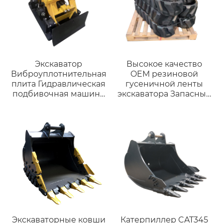
Экскаватор
Высокое качество
Виброуплотнительная
OEM резиновой
плита Гидравлическая
гусеничной ленты
подбивочная машина
экскаватора Запасные
Виброплита для
части резиновые
экскаватора 3-35 тонн
гусеницы шириной
…
200 мм для
гусеничных
погрузчиков
запасные части
прямые продажи с
завода
Экскаваторные ковши
Катерпиллер CAT345