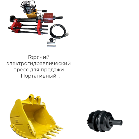
отбойный молоток
Горячий
электрогидравлический
пресс для продажи
Портативный
Гусеничный пресс для
штифтов и втулок 2 в 1
Для удаления
гусеничных штифтов
Машина для
прессования
гусеничных штифтов