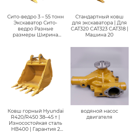
Сито-ведро 3 – 55 тонн
Стандартный ковш
Экскаватор Сито-
для экскаватора | Для
ведро Разные
CAT320 CAT323 CAT318 |
размеры Ширина
Машина 20
Скелетное ведро для
экскаватора
Ковш горный Hyundai
водяной насос
R420/R450 38–45 т |
двигателя
Износостойкая сталь
HB400 | Гарантия 2