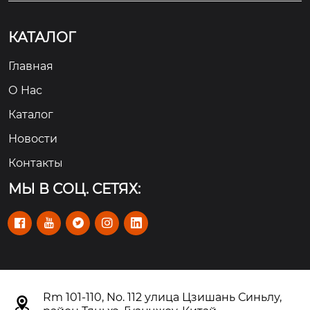
КАТАЛОГ
Главная
О Hас
Каталог
Новости
Контакты
МЫ В СОЦ. СЕТЯХ:





Rm 101-110, No. 112 улица Цзишань Синьлу,
