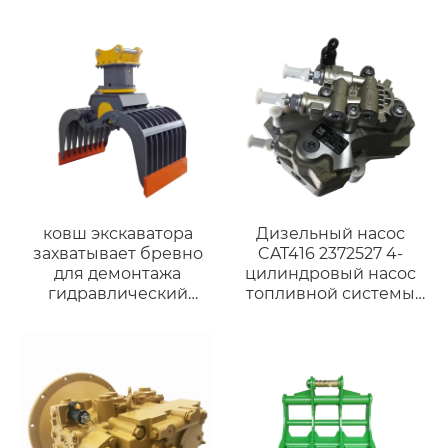
года
ковш экскаватора
Дизельный насос
захватывает бревно
CAT416 2372527 4-
для демонтажа
цилиндровый насос
гидравлический
топливной системы
захват экскаватора
4QT72ZH-1 насос масла
механический захват
для погрузчика
A490/C490
дизельного двигателя
Дизельный насос
32f61-10302 насос
топливной системы