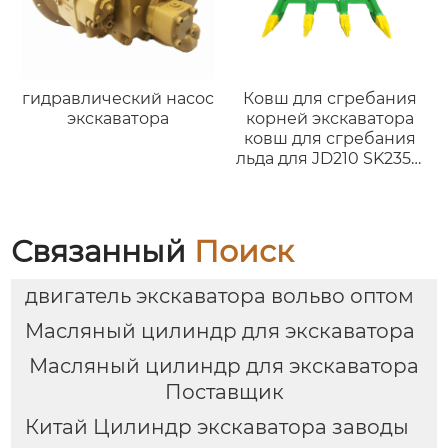
320d 320-2512 для
E312D E315D
гидравлический насос
Ковш для сгребания
экскаватора
корней экскаватора
ковш для сгребания
льда для JD210 SK235sr
CAT323DL Sumitomo
Связанный
Поиск
двигатель экскаватора вольво оптом
Масляный цилиндр для экскаватора
Масляный цилиндр для экскаватора
Поставщик
Китай Цилиндр экскаватора заводы