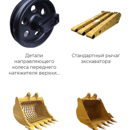
Детали
Стандартный рычаг
направляющего
экскаватора
колеса переднего
натяжителя верхний
направляющего
колеса привода
направляющего
колеса для PC200-5
PC200-6 PC200LC-5
PC200LC-6 PC210-6
PC210LC-6 20Y-30-
00030