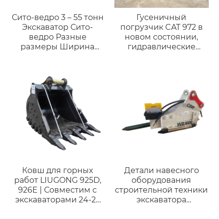
Сито-ведро 3 – 55 тонн
Гусеничный
Экскаватор Сито-
погрузчик CAT 972 в
ведро Разные
новом состоянии,
размеры Ширина
гидравлические
Скелетное ведро для
цилиндры, навесное
экскаватора
оборудование, ковш.
Ковш для горных
Детали навесного
работ LIUGONG 925D,
оборудования
926E | Совместим с
строительной техники
экскаваторами 24-27
экскаватора
тонн |
Гидравлический