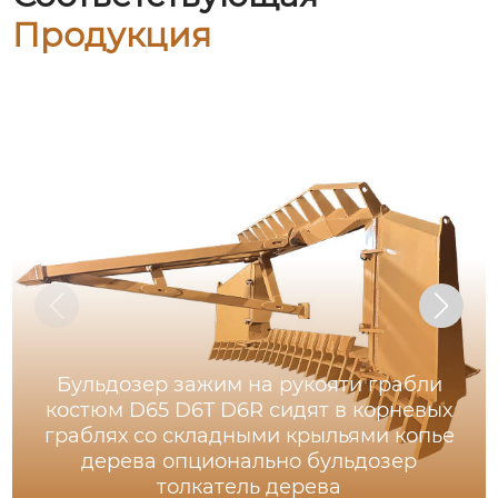
Продукция
Бульдозер зажим на рукояти грабли
костюм D65 D6T D6R сидят в корневых
граблях со складными крыльями копье
дерева опционально бульдозер
толкатель дерева