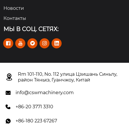
Новости
Контакты
МЫ В СОЦ. СЕТЯХ:





Rm 101-110, No. 112 улица Цзишань Синьлу,

район Тяньхэ, Гуанчжоу, Китай
info@cswmachinery.com

+86-20 3771 3310

+86-180 223 67267
