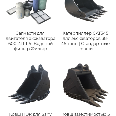
Запчасти для
Катерпиллер CAT345
двигателя экскаватора
для экскаваторов 38-
600-411-1151 Водяной
45 тонн | Стандартные
фильтр Фильтр
ковши
охлаждающей
жидкости 6004111151
для PC200-6
Фильтрующий
элемент воздушного
компрессора горячей
продажи C30850-2
Ковш HDR для Sany
Ковш вместимостью 5