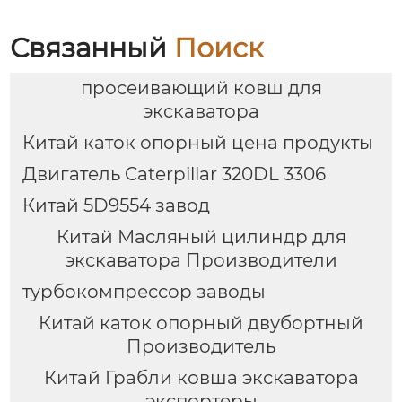
Индивидуальный
прерыватель
ковш HDR для
бокового типа
твердых пород
Гидравлический
Связанный
Поиск
прерыватель молотка
просеивающий ковш для
экскаватора
Китай каток опорный цена продукты
Двигатель Caterpillar 320DL 3306
Китай 5D9554 завод
Китай Масляный цилиндр для
экскаватора Производители
турбокомпрессор заводы
Китай каток опорный двубортный
Производитель
Китай Грабли ковша экскаватора
экспортеры