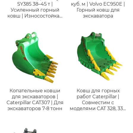
SY385 38–45 т |
куб. м | Volvo EC950E |
Усиленный горный
Горный ковш для
ковш | Износостойкая
экскаватора
сталь HB400
Копательные ковши
Ковш для горных
для экскаваторов |
работ Caterpillar |
Caterpillar CAT307 | Для
Совместим с
экскаваторов 7-8 тонн
моделями CAT 328, 330
и экскаваторами 28-35
тонн