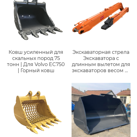
Ковш усиленный для
Экскаваторная стрела
скальных пород 75
Экскаватора с
тонн | Для Volvo EC750
длинным вылетом для
| Горный ковш
экскаваторов весом от
6 до 125 тонн Caterpillar
CAT308/Komatsu
PC80/Hitachi ZX85