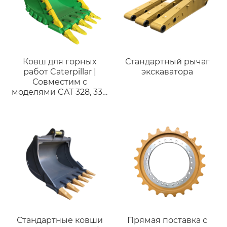
топливной системы
320d 320-2512 для
E312D E315D
Ковш для горных
Стандартный рычаг
работ Caterpillar |
экскаватора
Совместим с
моделями CAT 328, 330
и экскаваторами 28-35
тонн
Стандартные ковши
Прямая поставка с