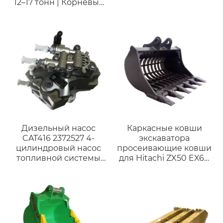
12–17 тонн | Корневые
грабли (стержневые
грабли) для очистки
сельскохозяйственных
и строительных
объектов
Дизельный насос
Каркасные ковши
CAT416 2372527 4-
экскаватора
цилиндровый насос
просеивающие ковши
топливной системы
для Hitachi ZX50 EX60
4QT72ZH-1 насос масла
Volvo Ec55c
для погрузчика
A490/C490
дизельного двигателя
Дизельный насос
32f61-10302 насос