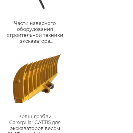
Части навесного
оборудования
строительной техники
экскаватора
Гидравлический
отбойный молоток
верхнего типа
Гидравлический
отбойный молоток
Ковш-грабли
Carerpillar CAT315 для
экскаваторов весом