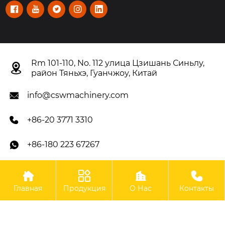





Rm 101-110, No. 112 улица Цзишань Синьлу,

район Тяньхэ, Гуанчжоу, Китай
info@cswmachinery.com

+86-20 3771 3310

+86-180 223 67267





Авторское право©OOO Гуанчжоу CSW Machinery Co.,
Главная
Продукция
О Нас
Контакты
Limited