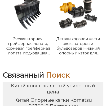
Экскаваторная
Детали ходовой части
грейферная лопата,
экскаваторов и
корневая грейферная
бульдозеров Нижний
лопата, подходящая
опорный каток для
для экскаватора
CAT D6D D9D D9E D9G
строительного класса
D9G D9H D9L PC40
весом 8 тонн Kubota
JCB61
KX080.
Связанный
Поиск
Китай ковш скальный усиленный
цена
Китай Опорные катки Komatsu