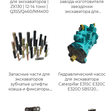
для экскаваторов |
завода-изготовителя
ZX130 | 12-14 тонн |
звездочки
Q355/Q460/NM400
экскаватора для
деталей ходовой части
Гусеничная звездочка
экскаватора высокого
качества EC210/240
Запасные части для
Гидравлический насос
экскаваторов
для экскаватора
зубчатые штифты
Caterpillar E315C E320C
ковша и фиксаторы,
E320D SBS120
зубчатые штифты
двигатель C6.4 3066
272-6955