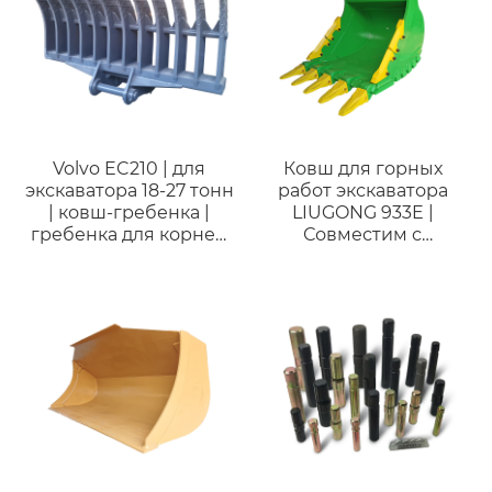
Volvo EC210 | для
Ковш для горных
экскаватора 18-27 тонн
работ экскаватора
| ковш-гребенка |
LIUGONG 933E |
гребенка для корней
Совместим с
и веток
экскаваторами 28–35
тонн