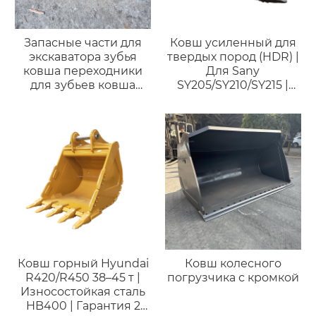
Запасные части для
Ковш усиленный для
экскаватора зубья
твердых пород (HDR) |
ковша переходники
Для Sany
для зубьев ковша
SY205/SY210/SY215 |
экскаватора
Горный ковш для
хвостовики для
экскаваторов 18-23
ковшей
тонн
Ковш горный Hyundai
Ковш колесного
R420/R450 38–45 т |
погрузчика с кромкой
Износостойкая сталь
HB400 | Гарантия 2