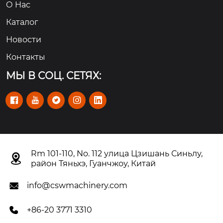
О Hас
Каталог
Новости
Контакты
МЫ В СОЦ. СЕТЯХ:





Rm 101-110, No. 112 улица Цзишань Синьлу,

район Тяньхэ, Гуанчжоу, Китай
info@cswmachinery.com

+86-20 3771 3310
