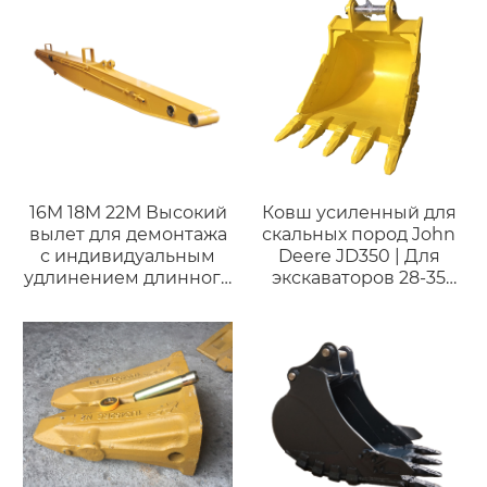
16M 18M 22M Высокий
Ковш усиленный для
вылет для демонтажа
скальных пород John
с индивидуальным
Deere JD350 | Для
удлинением длинного
экскаваторов 28-35
вылета для
тонн
экскаваторов на 25-50
тонн