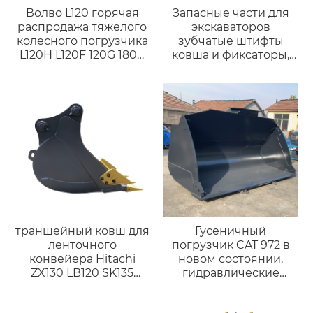
Волво L120 горячая
Запасные части для
распродажа тяжелого
экскаваторов
колесного погрузчика
зубчатые штифты
L120H L120F 120G 180G
ковша и фиксаторы,
L220G оригинальный
зубчатые штифты
погрузчик с легким
ковшом.
траншейный ковш для
Гусеничный
ленточного
погрузчик CAT 972 в
конвейера Hitachi
новом состоянии,
ZX130 LB120 SK135
гидравлические
шириной 450 мм
цилиндры, навесное
оборудование, ковш.