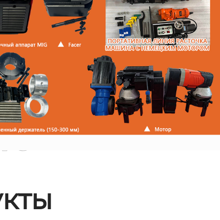
ые
кты