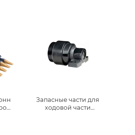
тонн
Запасные части для
ро
ходовой части
 для
экскаватора Опорный
o EC80
ролик экскаватора с
ров
верхним колесом,