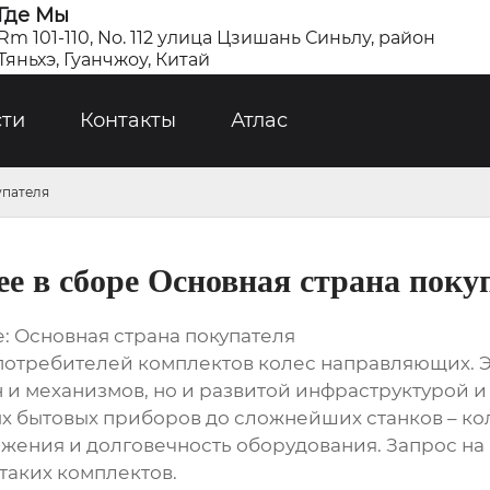
Где Мы
Rm 101-110, No. 112 улица Цзишань Синьлу, район
Тяньхэ, Гуанчжоу, Китай
сти
Контакты
Атлас
упателя
е в сборе Основная страна поку
: Основная страна покупателя
-потребителей комплектов колес направляющих. 
и механизмов, но и развитой инфраструктурой 
ых бытовых приборов до сложнейших станков – к
жения и долговечность оборудования. Запрос на 
таких комплектов.