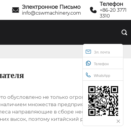
Телефон
Электронное Письмо


+86-20 3771
info@cswmachinery.com
3310

Эл. почта
Телефон
пателя
WhatsApp
Это обусловлено не только огромным
и наличием множества предприятий,
олеса направляющие в сборе необходимы
них высок, поэтому китайский рынок