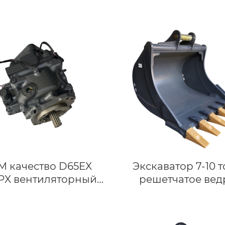
M качество D65EX
Экскаватор 7-10 
PX вентиляторный
решетчатое вед
 708-1S-01460 708-1S-
Скелетное ведро
00460 для
Hyundai R80-9 Volv
авлического насоса
малых экскавато