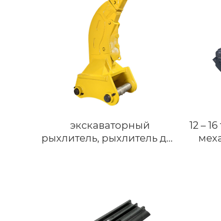
молотком, мини-типом
бетономешалки по
индивидуальному заказу
экскаваторный
12 – 1
рыхлитель, рыхлитель для
мех
камней, рыхлитель для
для
песка для экскаватора
John 
зах