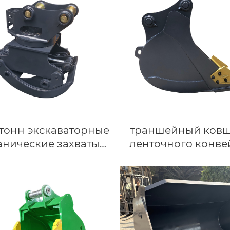
бульдозера
6 тонн экскаваторные
траншейный ковш
анические захваты
ленточного конве
 экскаваторов JCB
Hitachi ZX130 LB120
Deere механический
шириной 450 
ват для демонтажа
бревен