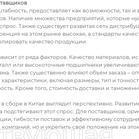
ставщиков
табность, предоставляет как возможности, так и 
ов. Наличие множества предприятий, которые ну
прос. Также существует развитая сеть дистрибуци
ренция на этом рынке высокая, а стандарты качес
олировать качество продукции.
висит от ряда факторов. Качество материалов, и
талл или высокоточные подшипники увеличивают
зма. Также существенно влияют объём заказа – оп
характеристики, включая размеры, тип и точность
сть. Кроме того, стоимость доставки и таможенны
в сборе в Китае выглядит перспективно. Развити
подстёгивают этот спрос. Для поставщиков, ор
ции, гибкости поставок и эффективному сотрудни
ствующая
 компаний, но и укрепить своё положение на это