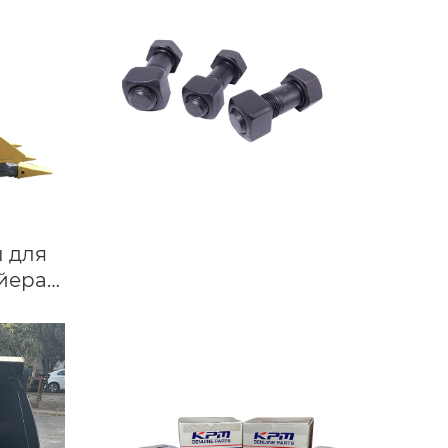
колесный погрузчик
KOMATSU PC200 PC220
22U-30-00021
 для
йера
 SK135
мм