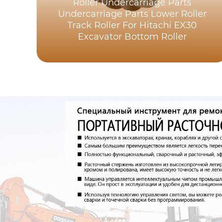
Roller Undercarriage Parts
Undercarriage Parts Lower Roller
Track Roller For Hitachi EX30
Excavator Bottom Roller