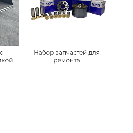
о
Набор запчастей для
мкой
ремонта
гидравлического
поворотного мотора
Запасные части для
гидравлического
поршневого насоса
экскаватора
Гидравлический главный
насос 923142.0036
923142.0013 PARKER