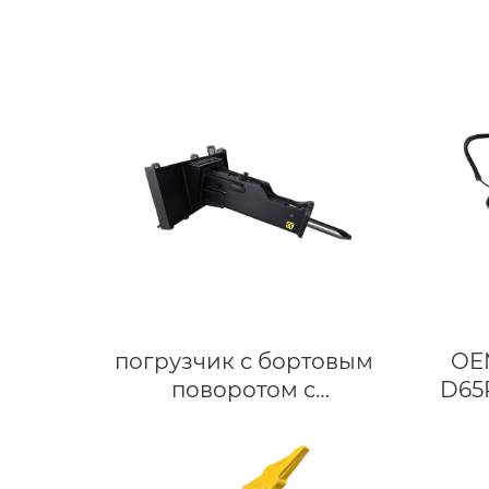
погрузчик с бортовым
OE
поворотом с
D65
индивидуальным
насос
гидравлическим
выключателем, каменным
гидр