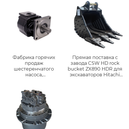
Фабрика горячих
Прямая поставка с
продаж
завода CSW HD rock
шестеренчатого
bucket ZX890 HDR для
насоса,
экскаваторов Hitachi,
гидравлического
подходит для 89 т,
внутреннего
Большие Тяжелые
шестеренчатого
ведра для
насоса,
строительства, снос
высоконапорного
внутреннего
шестеренчатого
насоса HG0-16,
сервонапорного