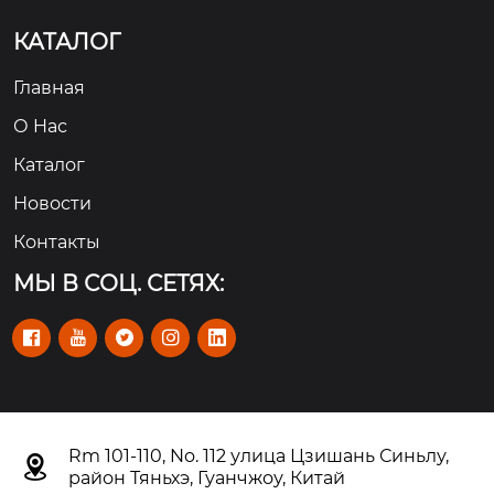
КАТАЛОГ
Главная
О Hас
Каталог
Новости
Контакты
МЫ В СОЦ. СЕТЯХ:





Rm 101-110, No. 112 улица Цзишань Синьлу,

район Тяньхэ, Гуанчжоу, Китай