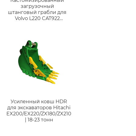
Кастомизированный
загрузочный
штанговый грабли для
Volvo L220 CAT922
подходит для машин
CAT966/CAT972/Komatsu
WA380/WA470/Volvo
L110/L120/L160/L200
Усиленный ковш HDR
для экскаваторов Hitachi
EX200/EX220/ZX180/ZX210
| 18-23 тонн