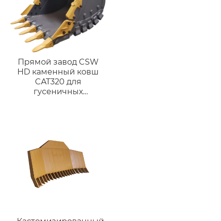
Прямой завод CSW
HD каменный ковш
CAT320 для
гусеничных
экскаваторов,
подходит для 18-23 т,
Большие Тяжелые
ведра для
строительства, снос