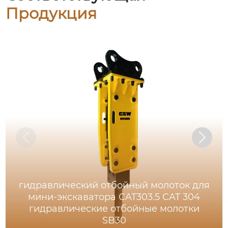
Продукция
гидравлический отбойный молоток для
мини-экскаватора CAT303.5 CAT 304
гидравлические отбойные молотки
SB30