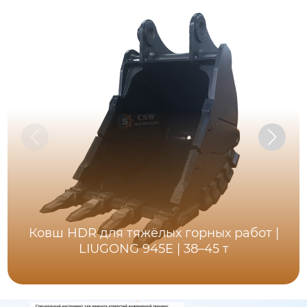
Ковш HDR для тяжёлых горных работ |
LIUGONG 945E | 38–45 т