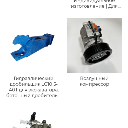
Индивидуальное
изготовление | Для
JCB 240
Гидравлический
Воздушный
дробильщик LG10 5-
компрессор
40T для экскаватора,
бетонный дробитель с
мощной силой
разрушения для
сноса.