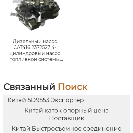
Дизельный насос
CAT416 2372527 4-
цилиндровый насос
топливной системы
4QT72ZH-1 насос масла
для погрузчика
A490/C490
дизельного двигателя
Связанный
Поиск
Дизельный насос
32f61-10302 насос
Китай 5D9553 Экспортер
топливной системы
320d 320-2512 для
Китай каток опорный цена
E312D E315D
Поставщик
Китай Быстросъемное соединение