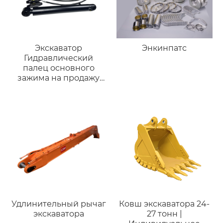
Экскаватор
Энкинпатс
Гидравлический
палец основного
зажима на продажу
Высокое качество для
мини-экскаваторов
CAT320E для
экскаваторов весом
20 тонн
Удлинительный рычаг
Ковш экскаватора 24-
экскаватора
27 тонн |