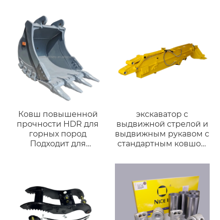
работ, различные
типы для Komatsu
PC120 для
экскаваторов 12-17
тонн
Ковш повышенной
экскаватор с
прочности HDR для
выдвижной стрелой и
горных пород
выдвижным рукавом с
Подходит для
стандартным ковшом
экскаваторов Volvo
для экскаватора
EC280, EC290, EC300 и
Komatsu
техники 28-35 тонн