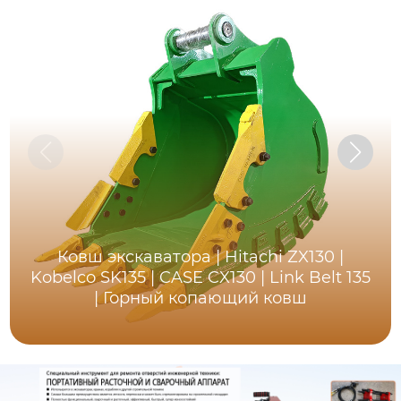
Ковш экскаватора | Hitachi ZX130 |
Kobelco SK135 | CASE CX130 | Link Belt 135
| Горный копающий ковш