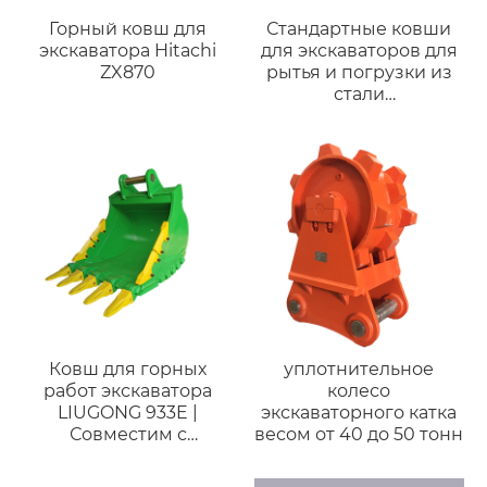
Горный ковш для
Стандартные ковши
экскаватора Hitachi
для экскаваторов для
ZX870
рытья и погрузки из
стали
Q355/Q460/NM400
высокого качества и
недорогие для Hitachi
EX330 (28-35 тонн)
Ковш для горных
уплотнительное
работ экскаватора
колесо
LIUGONG 933E |
экскаваторного катка
Совместим с
весом от 40 до 50 тонн
экскаваторами 28–35
тонн