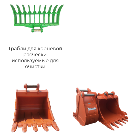
Грабли для корневой
расчески,
используемые для
очистки
сельскохозяйственных
работ, различные
типы для Komatsu
PC120 для
экскаваторов 12-17
тонн