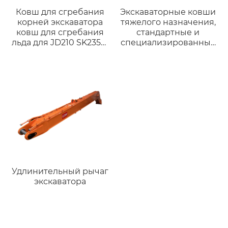
Ковш для сгребания
Экскаваторные ковши
корней экскаватора
тяжелого назначения,
ковш для сгребания
стандартные и
льда для JD210 SK235sr
специализированные
CAT323DL Sumitomo
ковши для
экскаваторов.
Удлинительный рычаг
экскаватора