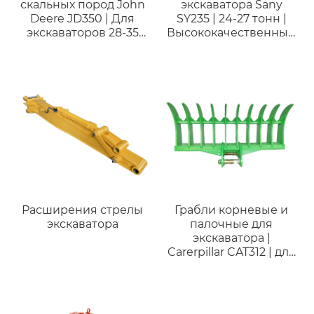
скальных пород John
экскаватора Sany
Deere JD350 | Для
SY235 | 24-27 тонн |
экскаваторов 28-35
Высококачественный
тонн
ковш для горных
работ
Расширения стрелы
Грабли корневые и
экскаватора
палочные для
экскаватора |
Carerpillar CAT312 | для
экскаваторов от 12 до
17 тонн