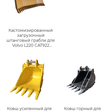
Кастомизированный
загрузочный
штанговый грабли для
Volvo L220 CAT922
подходит для машин
CAT966/CAT972/Komatsu
WA380/WA470/Volvo
L110/L120/L160/L200
Ковш усиленный для
Ковш горный для