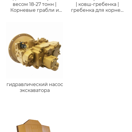
весом 18-27 тонн |
| ковш-гребенка |
Корневые грабли и
гребенка для корней
палочные грабли для
и веток
очистки строительных
площадок ферм
гидравлический насос
экскаватора