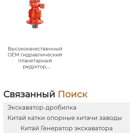
Высококачественный
OEM гидравлический
планетарный
редуктор,
гидравлическое
поворотное
устройство,
используемое для
Связанный
Поиск
привода
оборудования,
Экскаватор-дробилка
гидравлическоеSwing
устройство SG025
Китай катки опорные хитачи заводы
SG025E SG025E-138
поворотный мотор.
Китай Генератор экскаватора