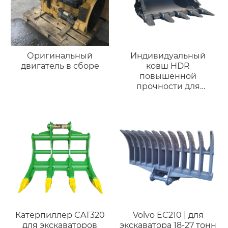
Оригинальный
Индивидуальный
двигатель в сборе
ковш HDR
повышенной
прочности для
экскаваторов Kobelco
SK485 SK500 48-55
тонн –
Высококачественный
горный ковш для
добычи полезных
ископаемых
Катерпиллер CAT320
Volvo EC210 | для
для экскаваторов
экскаватора 18-27 тонн