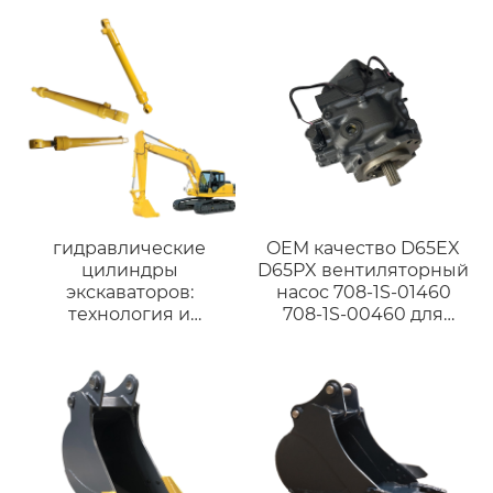
экскаватора 3-35 тонн
Горный ковш 18-23
…
тонн
гидравлические
OEM качество D65EX
цилиндры
D65PX вентиляторный
экскаваторов:
насос 708-1S-01460
технология и
708-1S-00460 для
применение в
гидравлического
строительстве
насоса бульдозера