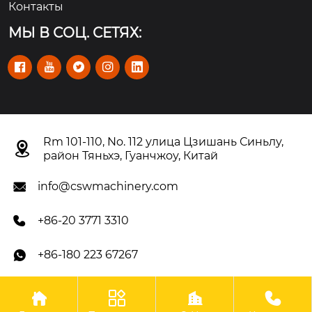
Контакты
МЫ В СОЦ. СЕТЯХ:





Rm 101-110, No. 112 улица Цзишань Синьлу,

район Тяньхэ, Гуанчжоу, Китай
info@cswmachinery.com

+86-20 3771 3310

+86-180 223 67267





Авторское право©OOO Гуанчжоу CSW Machinery Co.,