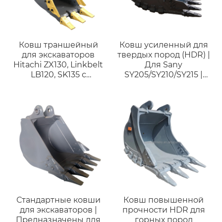
Ковш траншейный
Ковш усиленный для
для экскаваторов
твердых пород (HDR) |
Hitachi ZX130, Linkbelt
Для Sany
LB120, SK135 с
SY205/SY210/SY215 |
шириной 450 мм
Горный ковш для
экскаваторов 18-23
тонн
Стандартные ковши
Ковш повышенной
для экскаваторов |
прочности HDR для
Предназначены для
горных пород