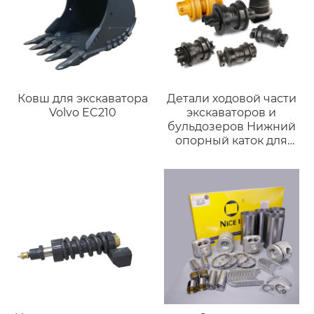
внутреннего
шестеренчатого
насоса HG0-16,
сервонапорного
насоса.
Ковш для экскаватора
Детали ходовой части
Volvo EC210
экскаваторов и
бульдозеров Нижний
опорный каток для
CAT D6D D9D D9E D9G
D9G D9H D9L PC40
JCB61