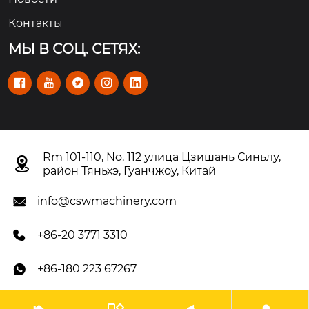
Контакты
МЫ В СОЦ. СЕТЯХ:





Rm 101-110, No. 112 улица Цзишань Синьлу,

район Тяньхэ, Гуанчжоу, Китай
info@cswmachinery.com

+86-20 3771 3310

+86-180 223 67267
