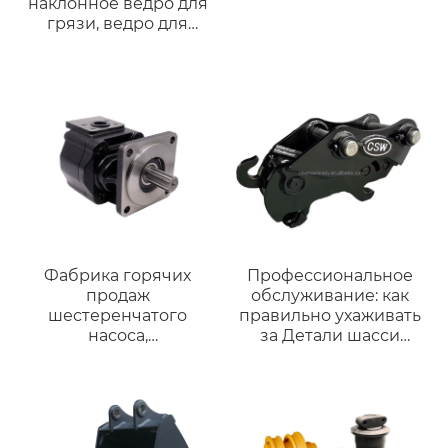
наклонное ведро для
грязи, ведро для
очистки с двойным
цилиндром для R200
DX200 DH200,
подходит для мини-
машины весом 20
тонн.
Фабрика горячих
Профессиональное
продаж
обслуживание: как
шестеренчатого
правильно ухаживать
насоса,
за Детали шасси
гидравлического
бульдозера
внутреннего
шестеренчатого
насоса,
высоконапорного