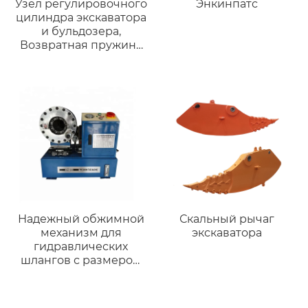
Узел регулировочного
Энкинпатс
цилиндра экскаватора
и бульдозера,
Возвратная пружина
из сплава и детали
ходовой Части
Надежный обжимной
Скальный рычаг
механизм для
экскаватора
гидравлических
шлангов с размером
обжима до 2 дюймов
Гарантия качества на
3 года