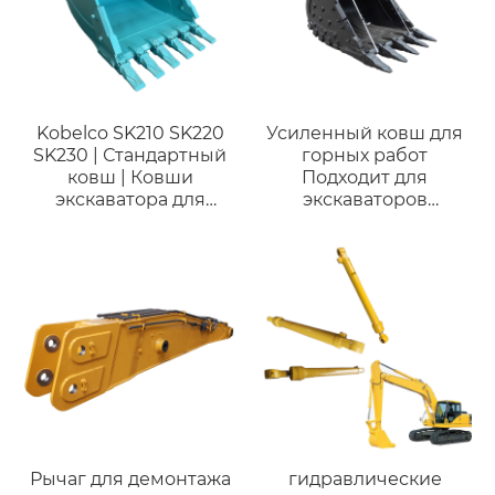
гидравлическоеSwing
устройство SG025
SG025E SG025E-138
поворотный мотор.
Kobelco SK210 SK220
Усиленный ковш для
SK230 | Стандартный
горных работ
ковш | Ковши
Подходит для
экскаватора для
экскаваторов
копания для
Samsung SE280, SE350
экскаватора 21 тонны
и техники 28-35 тонн
Рычаг для демонтажа
гидравлические