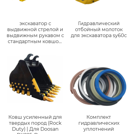
экскаватор с
Гидравлический
выдвижной стрелой и
отбойный молоток
выдвижным рукавом с
для экскаватора sy60c
стандартным ковшом
для экскаватора
Komatsu
Ковш усиленный для
Комплект
твердых пород (Rock
гидравлических
Duty) | Для Doosan
уплотнений