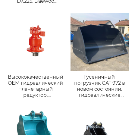
DX225, Daewoo
DH200/DH220 |
Горный ковш 18-23
тонн
Высококачественный
Гусеничный
OEM гидравлический
погрузчик CAT 972 в
планетарный
новом состоянии,
редуктор,
гидравлические
гидравлическое
цилиндры, навесное
поворотное
оборудование, ковш.
устройство,
используемое для
привода
оборудования,