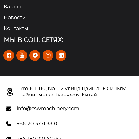
Каталог
Новости
Контакты
МЫ В СОЦ. СЕТЯХ:





Rm 101-110, No. 112 улица Цзишань Синьлу,

район Тяньхэ, Гуанчжоу, Китай
info@cswmachinery.com

+86-20 3771 3310

+86-180 223 67267
