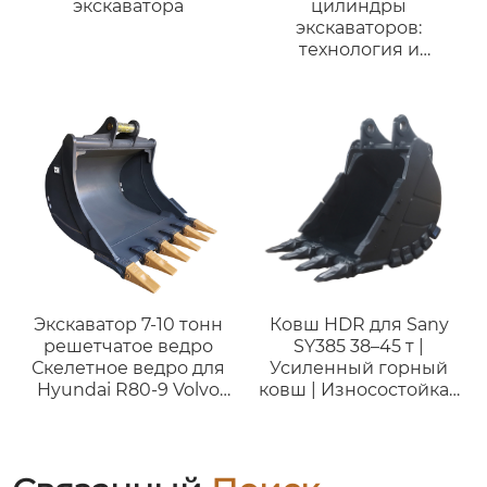
экскаватора
цилиндры
экскаваторов:
технология и
применение в
строительстве
Экскаватор 7-10 тонн
Ковш HDR для Sany
решетчатое ведро
SY385 38–45 т |
Скелетное ведро для
Усиленный горный
Hyundai R80-9 Volvo
ковш | Износостойкая
EC80 малых
сталь HB400
экскаваторов