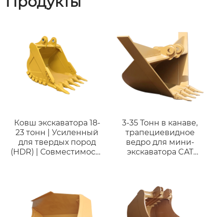
Продукты
Ковш экскаватора 18-
3-35 Тонн в канаве,
23 тонн | Усиленный
трапециевидное
для твердых пород
ведро для мини-
(HDR) | Совместимость
экскаватора CAT
с XCMG
VOLOV
XE210/XE215/XE230 |
Горный ковш