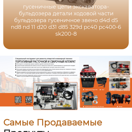
гусеничные цепи экскаватора-
бульдозера детали ходовой части
бульдозера гусеничное звено d4d d5
nd8 nd 11 d20 d31 d85 329d pc40 pc400-6
sk200-8
Самые Продаваемые