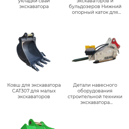
укладки свай
экскаваторов и
экскаватора
бульдозеров Нижний
опорный каток для
CAT D6D D9D D9E D9G
D9G D9H D9L PC40
JCB61
Ковш для экскаватора
Детали навесного
CAT307 для малых
оборудования
экскаваторов
строительной техники
экскаватора
Гидравлический
прерыватель
бокового типа
Гидравлический