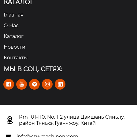
КАТАЛОГ
Главная
О Hас
Каталог
Новости
Контакты
МЫ В СОЦ. СЕТЯХ:





Rm 101-110, No. 112 улица Цзишань Синьлу,

район Тяньхэ, Гуанчжоу, Китай
info@cswmachinery.com
