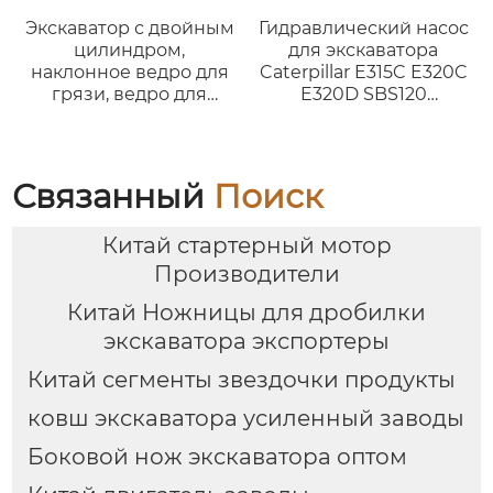
Экскаватор с двойным
Гидравлический насос
цилиндром,
для экскаватора
наклонное ведро для
Caterpillar E315C E320C
грязи, ведро для
E320D SBS120
очистки с двойным
двигатель C6.4 3066
цилиндром для R200
272-6955
DX200 DH200,
подходит для мини-
Связанный
Поиск
машины весом 20
тонн.
Китай стартерный мотор
Производители
Китай Ножницы для дробилки
экскаватора экспортеры
Китай сегменты звездочки продукты
ковш экскаватора усиленный заводы
Боковой нож экскаватора оптом