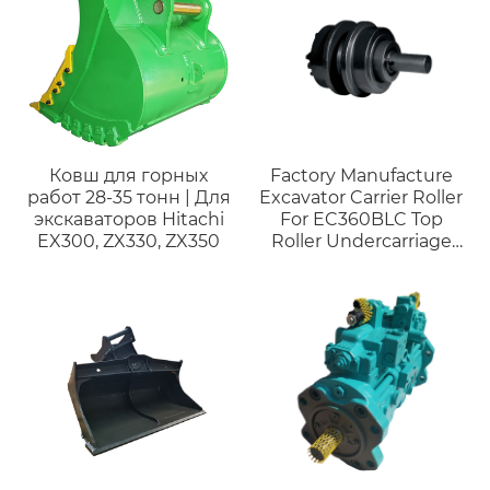
прерыватель молотка
Ковш для горных
Factory Manufacture
работ 28-35 тонн | Для
Excavator Carrier Roller
экскаваторов Hitachi
For EC360BLC Top
EX300, ZX330, ZX350
Roller Undercarriage
Parts Undercarriage
Parts Lower Roller Track
Roller For Hitachi EX30
Excavator Bottom
Roller