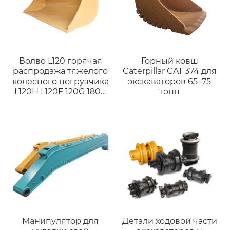
Волво L120 горячая
Горный ковш
распродажа тяжелого
Caterpillar CAT 374 для
колесного погрузчика
экскаваторов 65–75
L120H L120F 120G 180G
тонн
L220G оригинальный
погрузчик с легким
ковшом.
Манипулятор для
Детали ходовой части