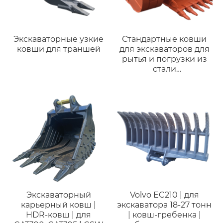
Экскаваторные узкие
Стандартные ковши
ковши для траншей
для экскаваторов для
рытья и погрузки из
стали
Q355/Q460/NM400
высокого качества и
недорогие для Hitachi
EX330 (28-35 тонн)
Экскаваторный
Volvo EC210 | для
карьерный ковш |
экскаватора 18-27 тонн
HDR-ковш | для
| ковш-гребенка |