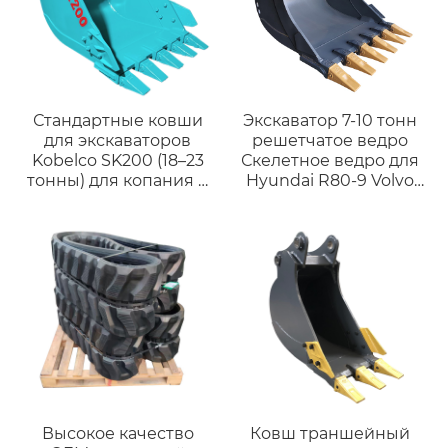
Стандартные ковши
Экскаватор 7-10 тонн
для экскаваторов
решетчатое ведро
Kobelco SK200 (18–23
Скелетное ведро для
тонны) для копания и
Hyundai R80-9 Volvo
погрузки из
EC80 малых
высокопрочной стали
экскаваторов
Q355/Q460/NM400.
Высокое качество,
выгодная цена.
Высокое качество
Ковш траншейный