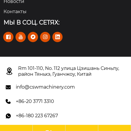
Новости
Контакты
МЫ В СОЦ. СЕТЯХ:





Rm 101-110, No. 112 улица Цзишань Синьлу,

район Тяньхэ, Гуанчжоу, Китай
info@cswmachinery.com

+86-20 3771 3310

+86-180 223 67267
