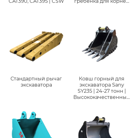
CAT390, CAT395 | CSW
гребенка для корней
и веток
Стандартный рычаг
Ковш горный для
экскаватора
экскаватора Sany
SY235 | 24-27 тонн |
Высококачественный
ковш для горных
работ