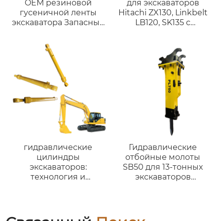
OEM резиновой
для экскаваторов
гусеничной ленты
Hitachi ZX130, Linkbelt
экскаватора Запасные
LB120, SK135 с
части резиновые
шириной 450 мм
гусеницы шириной
200 мм для
гусеничных
погрузчиков
запасные части
прямые продажи с
завода
гидравлические
Гидравлические
цилиндры
отбойные молоты
экскаваторов:
SB50 для 13-тонных
технология и
экскаваторов
применение в
гидравлические
строительстве
отбойные молоты для
John Deere 130G
Develon DX140LC-7