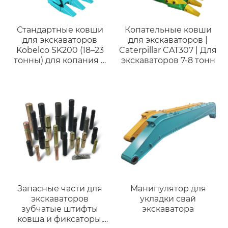
Стандартные ковши
Копательные ковши
для экскаваторов
для экскаваторов |
Kobelco SK200 (18–23
Caterpillar CAT307 | Для
тонны) для копания и
экскаваторов 7-8 тонн
погрузки из
высокопрочной стали
Q355/Q460/NM400.
Высокое качество,
выгодная цена.
Запасные части для
Манипулятор для
экскаваторов
укладки свай
зубчатые штифты
экскаватора
ковша и фиксаторы,