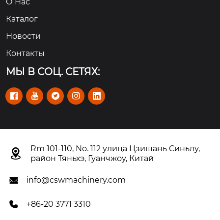
О Hас
Каталог
Новости
Контакты
МЫ В СОЦ. СЕТЯХ:





Rm 101-110, No. 112 улица Цзишань Синьлу,

район Тяньхэ, Гуанчжоу, Китай
info@cswmachinery.com

+86-20 3771 3310
