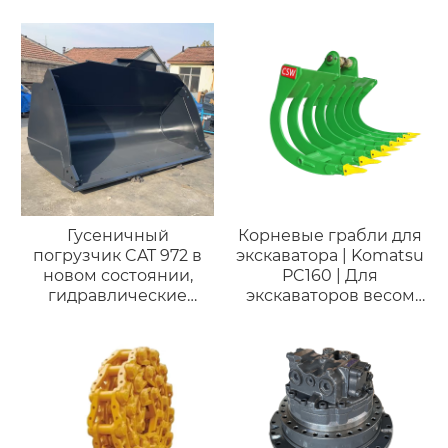
зубчатые штифты
Гусеничный
Корневые грабли для
погрузчик CAT 972 в
экскаватора | Komatsu
новом состоянии,
PC160 | Для
гидравлические
экскаваторов весом
цилиндры, навесное
12-17 тонн
оборудование, ковш.