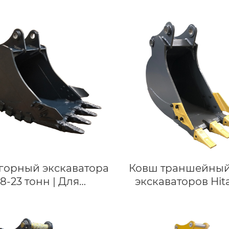
идравлического
прочности дл
внутреннего
экскаваторов Kob
еренчатого насоса,
SK485 SK500 48-55 
ысоконапорного
Высококачестве
внутреннего
горный ковш для д
еренчатого насоса
полезных ископа
16, сервонапорного
насоса.
горный экскаватора
Ковш траншейный
18-23 тонн | Для
экскаваторов Hit
каваторов LIUGONG
ZX130, Linkbelt LB120
920D/922E |
с шириной 450 
ндивидуальное