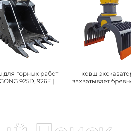
изготовление
 для горных работ
ковш экскавато
GONG 925D, 926E |
захватывает бревн
Совместим с
демонтажа
ваторами 24-27 тонн
гидравлический з
дивидуальный ковш
экскаватора
для твердых пород
механический за