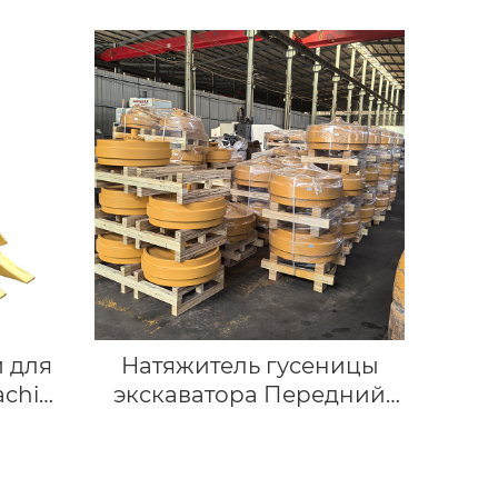
я
24-27 тонн |
elco
Высококачественный
тонн –
усиленный ковш для
нный
твердых пород
обычи
емых
 для
Натяжитель гусеницы
achi
экскаватора Передний
, SK135
натяжитель 1153696
мм
Запасные части для
ходовой части Caterpillar