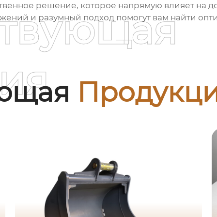
ственное решение, которое напрямую влияет на д
ствующая
жений и разумный подход помогут вам найти опт
ия
ующая
Продукц