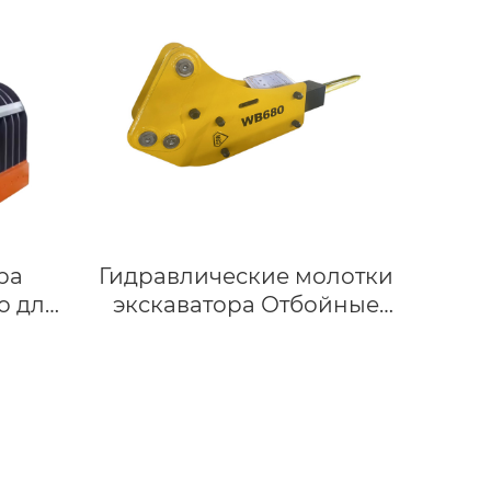
CAT 325B
ра
Гидравлические молотки
о для
экскаватора Отбойные
устройства
ахват
гидравлические молотки
экскаватора-погрузчика
хват
3CX