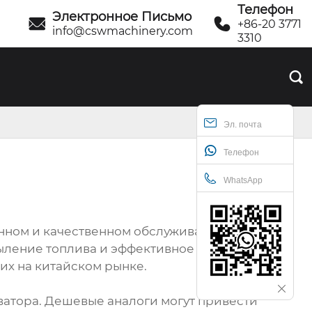
Телефон
Электронное Письмо


+86-20 3771
info@cswmachinery.com
3310

Эл. почта
Телефон
WhatsApp
енном и качественном обслуживании.
ыление топлива и эффективное сгорание.
их на китайском рынке.
атора. Дешевые аналоги могут привести