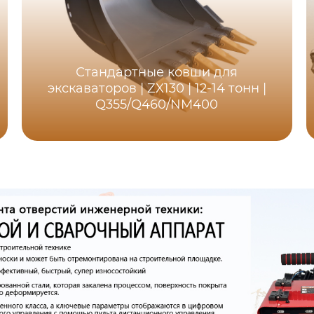
Стандартные ковши для
экскаваторов | ZX130 | 12-14 тонн |
Q355/Q460/NM400