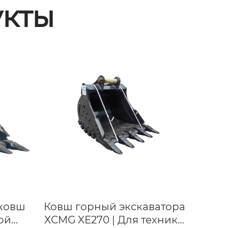
кты
ковш
Ковш горный экскаватора
ой
XCMG XE270 | Для техники