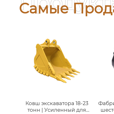
Продукт
Самые Прод
Ковш экскаватора 18-23
Фабр
тонн | Усиленный для
шест