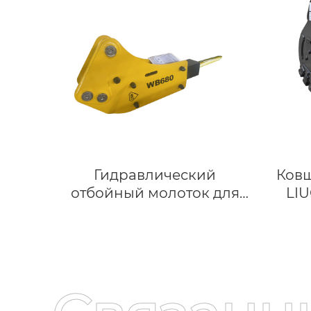
гусеничная цепь в сборе
Гусеничная группа
деталей ходовой части
экскаватора SK450 CAT
365BL SK50 SK390D SK600
Гидравлический
Ковш
отбойный молоток для
LIU
экскаватора sy60c
экска
| Ин
HDR 