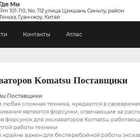
Где Мы
Rm 101-110, No. 112 улица Цзишань Синьлу, район
Тяньхэ, Гуанчжоу, Китай
сти
Контакты
Атлас
аваторов Komatsu Поставщики
tsu Поставщики
и любая сложная техника, нуждаются в своеврем
живания являются форсунки, отвечающие за расп
в форсунок для экскаваторов Komatsu, работающ
лгой работы техники
крайне важен для бесперебойной работы экскав