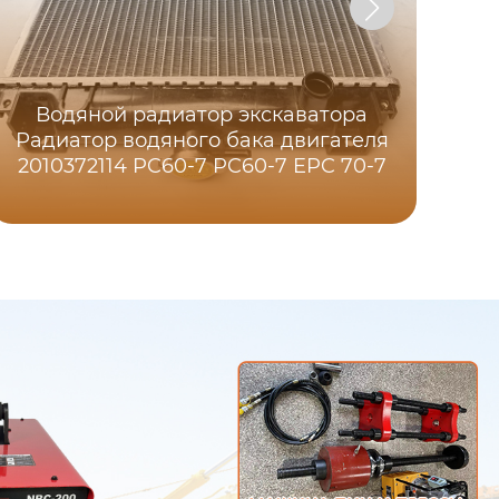
Водяной радиатор экскаватора
Э
Радиатор водяного бака двигателя
H
2010372114 PC60-7 PC60-7 EPC 70-7