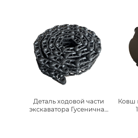
твердых пород (HDR) |
г
Совместимость с XCMG
XE210/XE215/XE230 |
шест
Горный ковш
в
шест
HG0-
Деталь ходовой части
Ковш 
экскаватора Гусеничная
цепь в сборе с
экс
гусеничным звеном
Индивидуальная
И