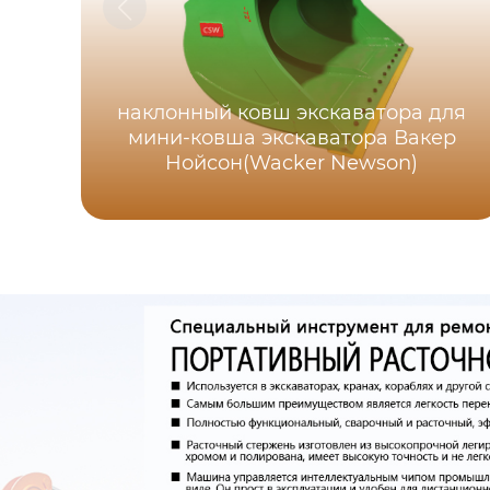
наклонный ковш экскаватора для
мини-ковша экскаватора Вакер
Нойсон(Wacker Newson)