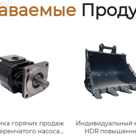
ы
аваемые
Проду
ика горячих продаж
Индивидуальный 
еренчатого насоса,
HDR повышенн