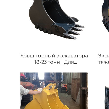
Ковш горный экскаватора
Экс
18-23 тонн | Для
тяж
экскаваторов LIUGONG
920D/922E |
спе
Индивидуальное
ковши
изготовление