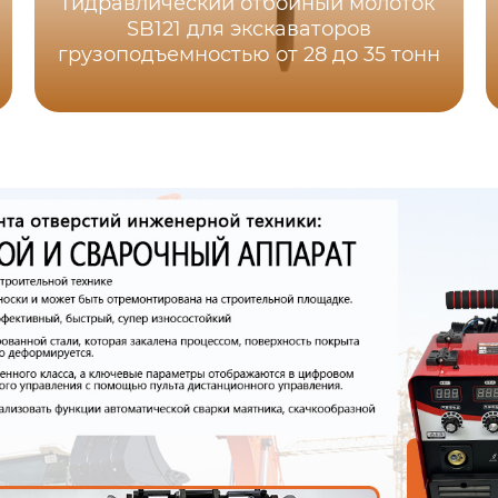
Гидравлический отбойный молоток
SB121 для экскаваторов
грузоподъемностью от 28 до 35 тонн