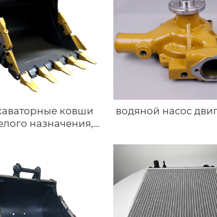
каваторные ковши
водяной насос дви
елого назначения,
стандартные и
циализированные
 для экскаваторов.