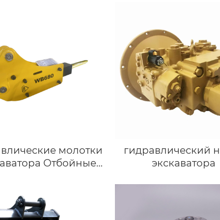
авлические молотки
гидравлический н
каватора Отбойные
экскаватора
устройства
авлические молотки
аватора-погрузчика
3CX