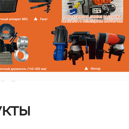
ые
кты