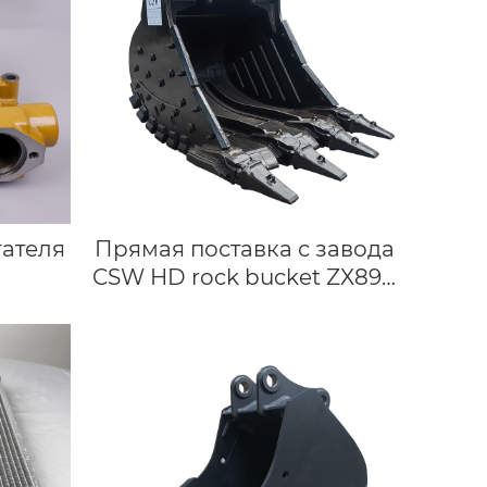
гателя
Прямая поставка с завода
CSW HD rock bucket ZX890
HDR для экскаваторов
Hitachi, подходит для 89 т,
Большие Тяжелые ведра
для строительства, снос