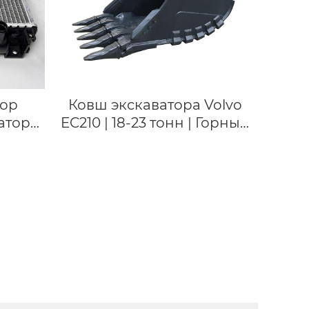
тор
Ковш экскаватора Volvo
атор
EC210 | 18-23 тонн | Горный
гателя
ковш с индивидуальной
PC60-7
настройкой