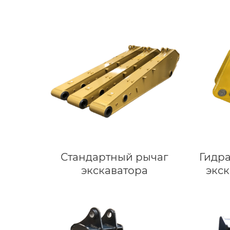
Стандартный рычаг
Гидр
экскаватора
экс
гидр
экск