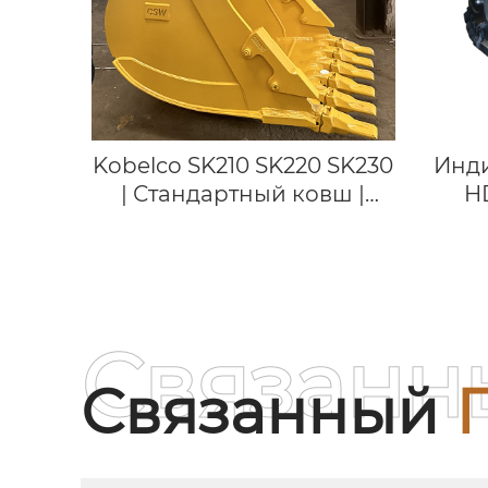
Kobelco SK210 SK220 SK230
Инд
| Стандартный ковш |
H
Ковши экскаватора для
копания для экскаватора
экс
21 тонны
SK485
Выс
горн
Связанн
пол
Связанный