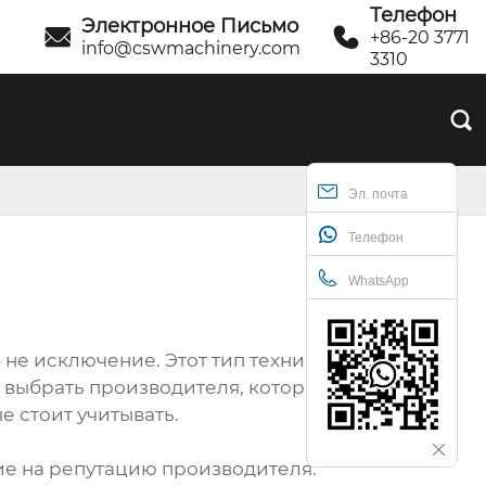
Телефон
Электронное Письмо


+86-20 3771
info@cswmachinery.com
3310

Эл. почта
Телефон
WhatsApp
 не исключение. Этот тип техники
к выбрать производителя, который
 стоит учитывать.
ие на репутацию производителя.