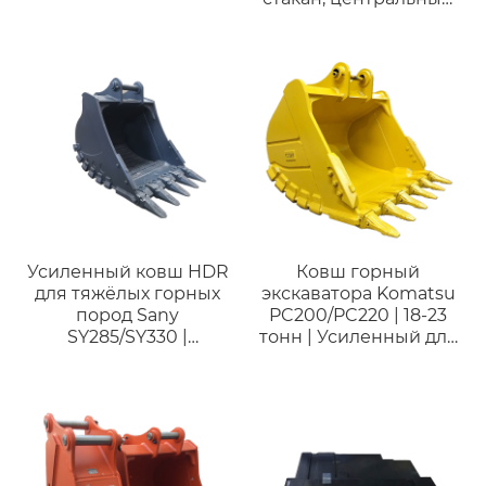
поворотный
соединитель,
инженерные
аксессуары, масляный
распределительный
стакан Hitachi ZX60-5A,
центральный
трубопроводный
соединитель,
аксессуары для
инженерной техники.
Усиленный ковш HDR
Ковш горный
для тяжёлых горных
экскаватора Komatsu
пород Sany
PC200/PC220 | 18-23
SY285/SY330 |
тонн | Усиленный для
Совместим с
твердых пород
экскаваторами 28–35
тонн для горных работ