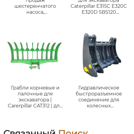
продаж
для экскаватора
шестеренчатого
Caterpillar E315C E320C
насоса,
E320D SBS120
гидравлического
двигатель C6.4 3066
внутреннего
272-6955
шестеренчатого
насоса,
высоконапорного
внутреннего
шестеренчатого
насоса HG0-16,
сервонапорного
насоса.
Грабли корневые и
Гидравлическое
палочные для
быстроразъемное
экскаватора |
соединение для
Carerpillar CAT312 | для
колесных
экскаваторов от 12 до
погрузчиков,
17 тонн
совместимое с
быстросъемным
устройством трактора
Связанный
Поиск