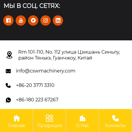
МЫ В СОЦ. СЕТЯХ:





Rm 101-110, No. 112 улица Цзишань Синьлу,

район Тяньхэ, Гуанчжоу, Китай
info@cswmachinery.com

+86-20 3771 3310

+86-180 223 67267





Авторское право©OOO Гуанчжоу CSW Machinery Co.,
Главная
Продукция
О Нас
Контакты
Limited