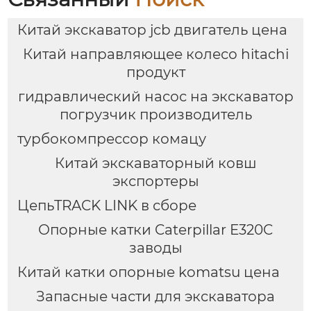
JCB 457, FL962, L120,
CAT966 и колесными
Китай экскаватор jcb двигатель цена
погрузчиками весом
от 3 до 15 тонн,
Китай направляющее колесо hitachi
включая
продукт
быстроразъемное
соединение L180.
гидравлический насос на экскаватор
погрузчик производитель
турбокомпрессор комацу
Китай экскаваторный ковш
экспортеры
ЦепьTRACK LINK в сборе
Опорные катки Caterpillar E320C
заводы
Китай катки опорные komatsu цена
Запасные части для экскаватора