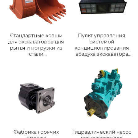
Стандартные ковши
Пульт управления
для экскаваторов для
системой
рытья и погрузки из
кондиционирования
стали
воздуха экскаватора
Q355/Q460/NM400
для запасных частей
высокого качества и
строительной техники
недорогие для Hitachi
SY 138-8 SY215-8
EX330 (28-35 тонн)
Фабрика горячих
Гидравлический насос