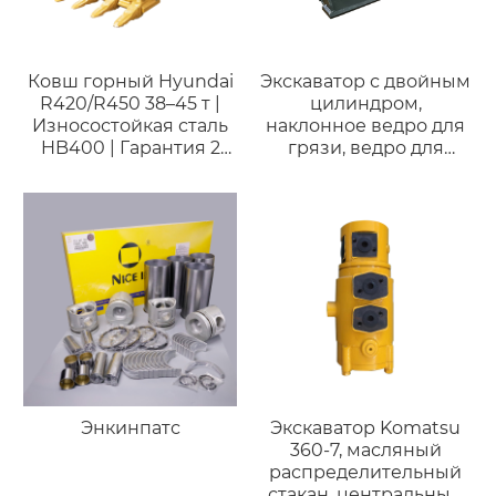
Ковш горный Hyundai
Экскаватор с двойным
R420/R450 38–45 т |
цилиндром,
Износостойкая сталь
наклонное ведро для
HB400 | Гарантия 2
грязи, ведро для
года
очистки с двойным
цилиндром для R200
DX200 DH200,
подходит для мини-
машины весом 20
тонн.
Энкинпатс
Экскаватор Komatsu
360-7, масляный
распределительный
стакан, центральный