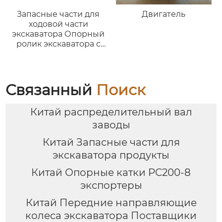
Запасные части для
Двигатель
ходовой части
экскаватора Опорный
ролик экскаватора с
верхним колесом,
колесный погрузчик
KOMATSU PC200
PC220 22U-30-00021
Связанный
Поиск
Китай распределительный вал
заводы
Китай Запасные части для
экскаватора продукты
Китай Опорные катки PC200-8
экспортеры
Китай Передние направляющие
колеса экскаватора Поставщики