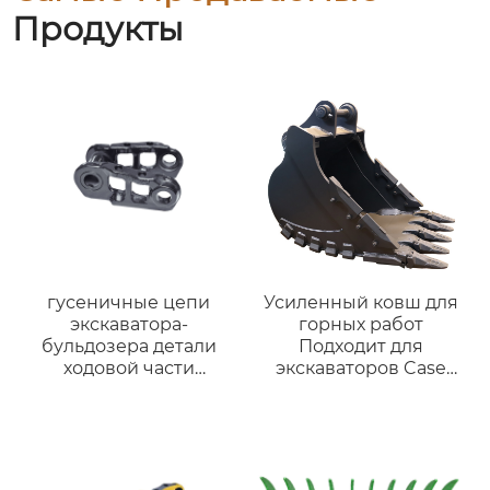
Продукты
гусеничные цепи
Усиленный ковш для
экскаватора-
горных работ
бульдозера детали
Подходит для
ходовой части
экскаваторов Case
бульдозера
CX350A, CX360B и
гусеничное звено d4d
техники 28-35 тонн
d5 nd8 nd 11 d20 d31
d85 329d pc40 pc400-6
sk200-8