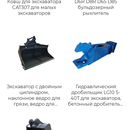
Ковш для экскаватора
D6R D8R D65 D85
CAT307 для малых
бульдозерный
экскаваторов
рыхлитель
Экскаватор с двойным
Гидравлический
цилиндром,
дробильщик LG10 5-
наклонное ведро для
40T для экскаватора,
грязи, ведро для
бетонный дробитель с
очистки с двойным
мощной силой
цилиндром для R200
разрушения для
DX200 DH200,
сноса.
подходит для мини-