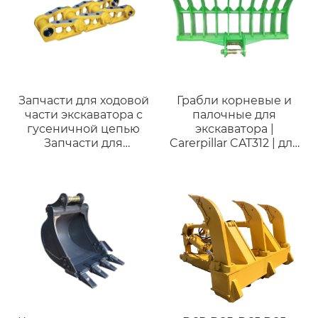
Запчасти для ходовой
Грабли корневые и
части экскаватора с
палочные для
гусеничной цепью
экскаватора |
Запчасти для
Carerpillar CAT312 | для
экскаватора-
экскаваторов от 12 до
бульдозера с
17 тонн
гусеничной цепью
для KOMATSU PC200-5
PC200-6 20Y-32-00013
45 ЗВЕНЬЕВ