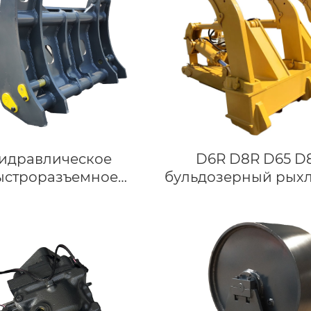
Гидравлическое
D6R D8R D65 D
ыстроразъемное
бульдозерный рыхл
нение для колесных
погрузчиков,
совместимое с
быстросъемным
йством трактора JCB
FL962, L120, CAT966 и
ными погрузчиками