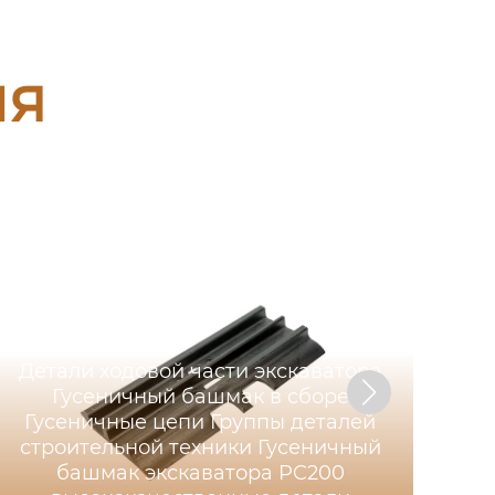
ия
Детали ходовой части экскаватора
Гусеничный башмак в сборе
Гусеничные цепи Группы деталей
строительной техники Гусеничный
башмак экскаватора PC200