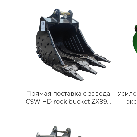
Прямая поставка с завода
Усиле
CSW HD rock bucket ZX890
экс
HDR для экскаваторов
EX200
Hitachi, подходит для 89 т,
Большие Тяжелые ведра
для строительства, снос