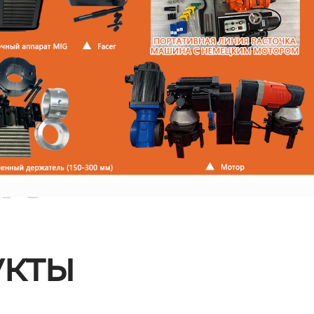
ые
кты