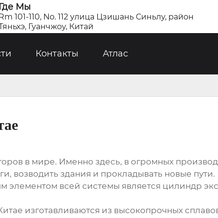
Где Мы
Rm 101-110, No. 112 улица Цзишань Синьлу, район
Тяньхэ, Гуанчжоу, Китай
сти
Контакты
Атлас
тае
торов в мире. Именно здесь, в огромных произво
ги, возводить здания и прокладывать новые пути
ым элементом всей системы является цилиндр экс
итае изготавливаются из высокопрочных сплаво