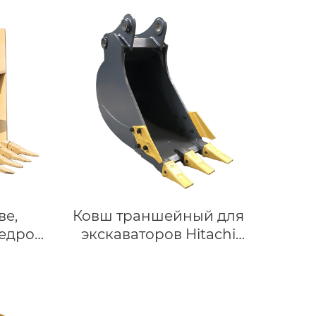
ве,
Ковш траншейный для
едро
экскаваторов Hitachi
тора
ZX130, Linkbelt LB120, SK135
с шириной 450 мм