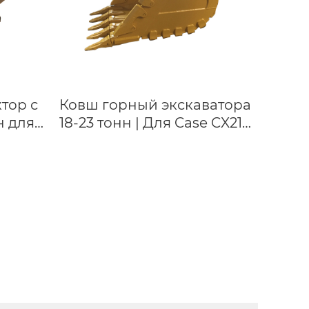
тор с
Ковш горный экскаватора
н для
18-23 тонн | Для Case CX210
ewoo
| Усиленный ковш для
одская
горных работ
ка
ого