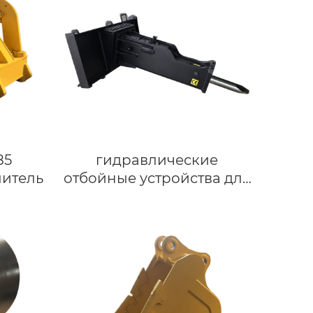
85
гидравлические
итель
отбойные устройства для
гидромолотов CAT 246B
John Deere 324G с
бортовым поворотом