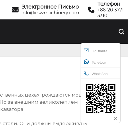
Телефон
Электронное Письмо


+86-20 3771
info@cswmachinery.com
3310

Эл. почта
Телефон
WhatsApp
дственных цехах, рождаются мощные
. Но за внешним великолепием
каватора.
в стали. Они должны выдерживать