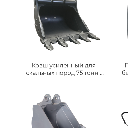
Ковш усиленный для
скальных пород 75 тонн |
б
Для Volvo EC750 | Горный
соеди
ковш
устро
457, 
колес