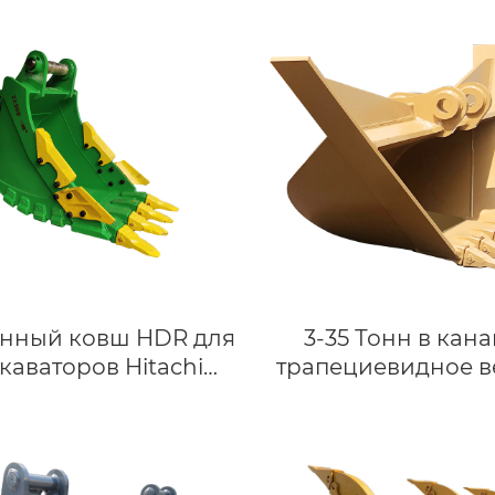
нный ковш HDR для
3-35 Тонн в кана
каваторов Hitachi
трапециевидное в
/EX220/ZX180/ZX210 |
для мини-экскава
18-23 тонн
CAT VOLOV