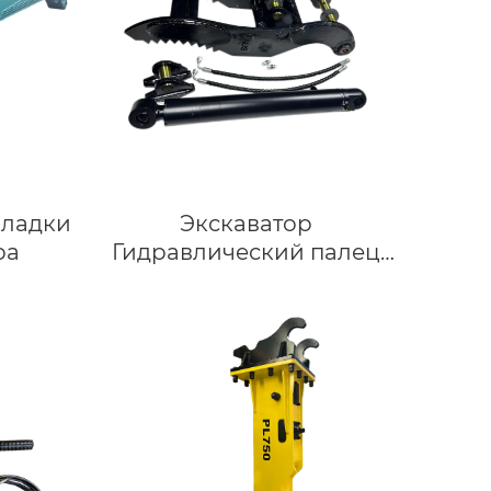
кладки
Экскаватор
ра
Гидравлический палец
основного зажима на
продажу Высокое
качество для мини-
экскаваторов CAT320E для
экскаваторов весом 20
тонн