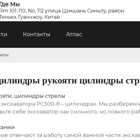
Где Мы
Rm 101-110, No. 112 улица Цзишань Синьлу, район
Тяньхэ, Гуанчжоу, Китай
сти
Контакты
Атлас
релы
цилиндры рукояти цилиндры ст
ояти, цилиндры стрелы
х экскаватора PC300-8 – цилиндрах. Мы разберем 
те себе экскаватор как сильного, но ловкого ра
кании
ые отвечают за работу самой важной части экска