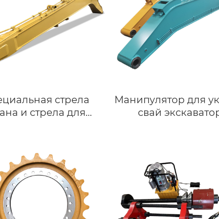
ециальная стрела
Манипулятор для у
ана и стрела для
свай экскавато
экскаватора