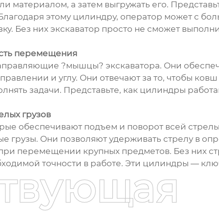
или материалом, а затем выгружать его. Представ
 Благодаря этому цилиндру, оператор может с бо
ку. Без них экскаватор просто не сможет выполн
ость перемещения
направляющие ?мышцы? экскаватора. Они обеспеч
авлении и углу. Они отвечают за то, чтобы ковш
олнять задачи. Представьте, как цилиндры работ
елых грузов
рые обеспечивают подъем и поворот всей стрелы 
ые грузы. Они позволяют удерживать стрелу в оп
 при перемещении крупных предметов. Без них ст
бходимой точности в работе. Эти цилиндры — клю
ствующая