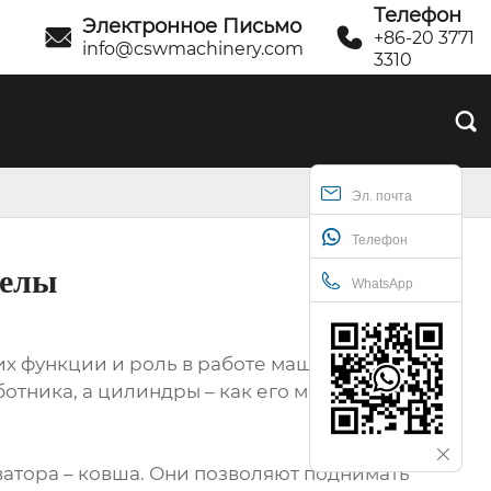
Телефон
Электронное Письмо


+86-20 3771
info@cswmachinery.com
3310

Эл. почта
Телефон
релы
WhatsApp
их функции и роль в работе машины, без
ботника, а цилиндры – как его мощные ?
ватора – ковша. Они позволяют поднимать