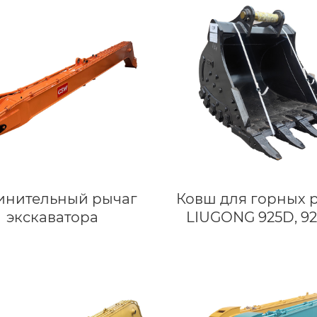
инительный рычаг
Ковш для горных 
экскаватора
LIUGONG 925D, 92
Совместим с
экскаваторами 24-2
| Индивидуальный
HDR для твердых 