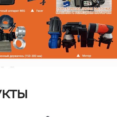
ые
кты