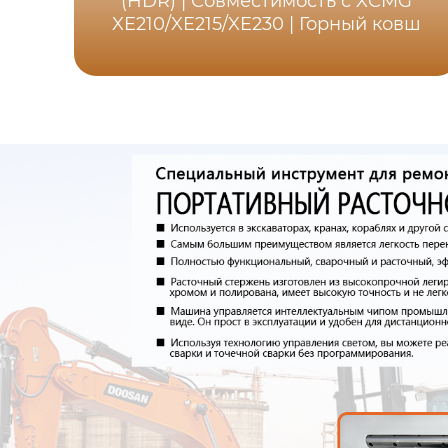
(HDR) | Совместимость с XCMG
XE210/XE215/XE230 | Горный ковш