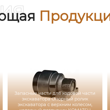
ия
ующая
Продукц
Запасные части для ходовой части
экскаватора Опорный ролик
экскаватора с верхним колесом,