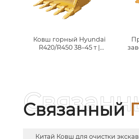
Ковш горный Hyundai
Пр
R420/R450 38–45 т |
зав
Износостойкая сталь
звез
HB400 | Гарантия 2 года
для
ч
звез
вы
Связанн
Связанный
Китай Ковш для очистки экска