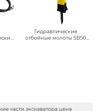
Гидравлические
еский
отбойные молоты SB50
ажи
для 13-тонных
ничный
экскаваторов
ов и
гидравлические
аления
отбойные молоты для
тов
John Deere 130G Develon
ования
DX140LC-7
тов
кие части экскаватора цена