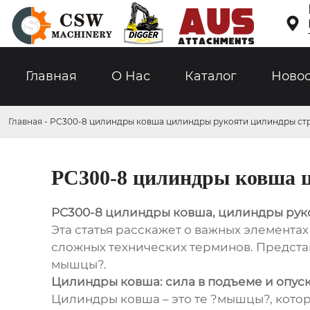

Главная
О Hас
Каталог
Ново
Главная
-
PC300-8 цилиндры ковша цилиндры рукояти цилиндры ст
PC300-8 цилиндры ковша 
PC300-8 цилиндры ковша, цилиндры рук
Эта статья расскажет о важных элемента
сложных технических терминов. Представь
мышцы?.
Цилиндры ковша: сила в подъеме и опус
Цилиндры ковша – это те ?мышцы?, котор