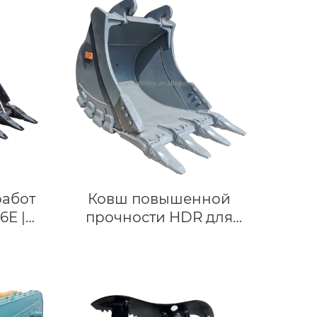
работ
Ковш повышенной
6E |
прочности HDR для
горных пород Подходит
7 тонн
для экскаваторов Volvo
 ковш
EC280, EC290, EC300 и
пород
техники 28-35 тонн