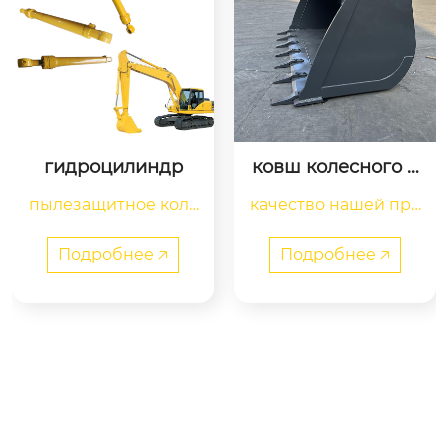
ковш колесного п
ковш высокого ка
огрузчика с зубья
чества для горны
качество нашей про
ми
х работ case cx40
дукции позволяет в
0 экскаватор | сов
местим с экскават
ам продлить срок сл
Подробнее 🡥
Подробнее 🡥
орами 38–45 тонн
ужбы ваших решен
ключевые характер
ий для работы с гру
истики

нтом и увеличить ва
шу производительн
ость благодаря шир
название бренда

окому ассортимент
csw

у зубьев и адаптеро
подходящий экскав
в, которые можно св
атор (т)
