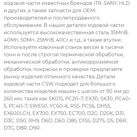
ходовой
части
известных
брендов
ITR
,
SANY
,
HLD
и
других
,
а
также
запчасти для
OEM
-
производителей
и
послепродажного
обслуживания
.
В
наших
деталях
ходовой
части
используется
высококачественная
сталь
35MnB
,
40Mn
,
50Mn
,
25MnB
,
40Cr
и
т.д.,
а
также
втулки
.
Используйте
ковочный
станок
весом в
тысячи
тонн
и
после
строгой
термической
обработки
,
механической
обработки
,
антикоррозийной
обработки
,
покраски
и
проверки
предлагайте
рынку
изделия
отличного
качества
.
Детали
ходовой
части
CSW
подходят
для
большого
количества
моделей
машин
с шагом
от
90
мм
до
260
мм
,
таких
как SK015
,
PC20
–
7
,
EX30
,
SK30
,
PC40
–
5
,
PC40
–
7
,
SWE50
,
YC60
–
6
,
R55
,
PC56
,
DH55
,
EX600LCH
,
EX700
,
EX750
,
EC700
,
D2G
,
D20K
,
D31
,
D3C
,
D50
,
RH9
,
D6D
,
D60
,
D85
,
D155
,
D275
,
D5
,
D6R
,
D7G
,
D8R
,
D9R
.