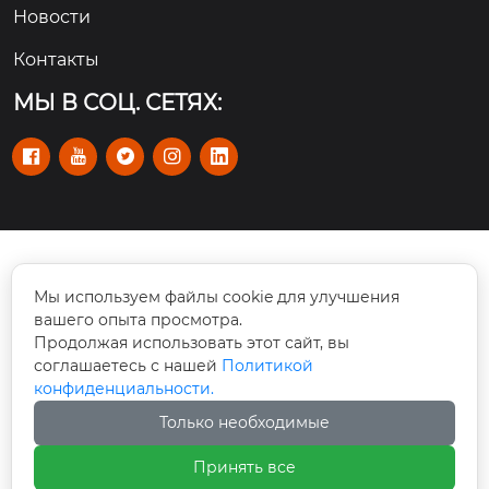
Новости
Контакты
МЫ В СОЦ. СЕТЯХ:





Rm 101-110, No. 112 улица Цзишань Синьлу,

Мы используем файлы cookie для улучшения
район Тяньхэ, Гуанчжоу, Китай
вашего опыта просмотра.
Продолжая использовать этот сайт, вы
info@cswmachinery.com

соглашаетесь с нашей
Политикой
конфиденциальности.
+86-20 3771 3310

Только необходимые
Принять все
+86-180 223 67267
