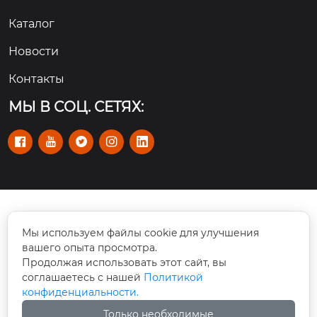
Каталог
Новости
Контакты
МЫ В СОЦ. СЕТЯХ:





Rm 101-110, No. 112 улица Цзишань Синьлу,

Мы используем файлы cookie для улучшения
район Тяньхэ, Гуанчжоу, Китай
вашего опыта просмотра.
Продолжая использовать этот сайт, вы
info@cswmachinery.com

соглашаетесь с нашей
Политикой
конфиденциальности.
+86-20 3771 3310

Только необходимые