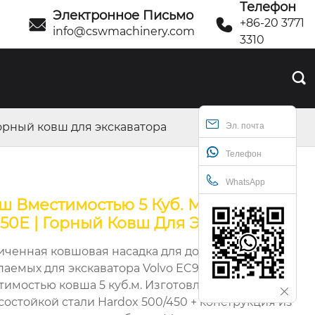
Телефон
Электронное Письмо


+86-20 3771
info@cswmachinery.com
3310

Горный ковш для экскаватора
Эл. почта
Телефон
WhatsApp
ш Вместимостью 5 Куб. М | Volvo
50E | Горный Ковш Для Экскаватора
иченная ковшовая насадка для добычи полезных
паемых для экскаватора Volvo EC950E с
тимостью ковша 5 куб.м. Изготовлен из
состойкой стали Hardox 500/450 + конструкция из