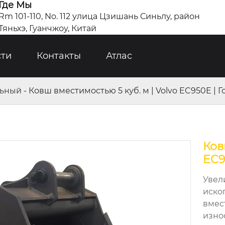
Где Мы
Rm 101-110, No. 112 улица Цзишань Синьлу, район
Тяньхэ, Гуанчжоу, Китай
сти
Контакты
Атлас
льный
-
Ковш вместимостью 5 куб. м | Volvo EC950E | 
Ков
EC9
Увел
иско
вмес
изно