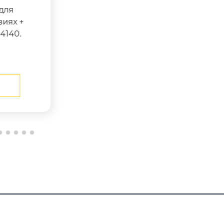
для
виях +
4140.