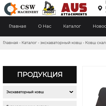

Главная
О Hас
Каталог
Ново
Главная
-
Каталог
-
экскаваторный ковш
-
Ковш ска
ПРОДУКЦИЯ
Экскаваторный ковш
