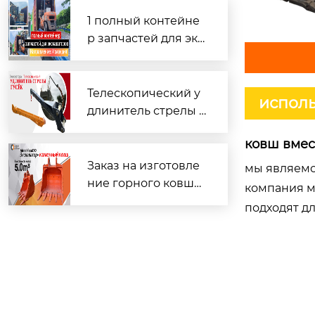
1 полный контейне
р запчастей для экс
каваторов! Направл
ение: Ирландия!
Телескопический у
исполь
длинитель стрелы э
кскаватора с гусько
ковш вмест
м
Заказ на изготовле
мы являемс
ние горного ковша
компания м
объемом 5,0 м³ для
подходят д
экскаватора Hitachi
ZX870 успешно вып
олнен