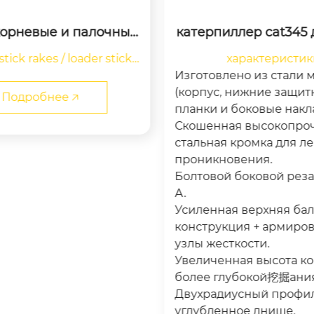
корневые и палочные
катерпиллер cat345 
аватора | carerpillar c
ваторов 38-45 тонн |
tick rakes / loader stick r
характеристик
для экскаваторов от 12
ные ковши
 / dozer stick rakes

 до 17 тонн
Изготовлено из стали 
(корпус, нижние защи
Подробнее 🡥
feature:

планки и боковые накла
Скошенная высокопро
igh tensile steel +...
стальная кромка для ле
проникновения.
Болтовой боковой реза
А.
Усиленная верхняя ба
конструкция + армиро
узлы жесткости.
Увеличенная высота ко
более глубокой挖掘ания
Двухрадиусный профил
углубленное днище.