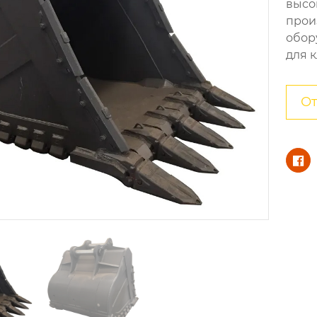
высо
прои
обор
для 
От
