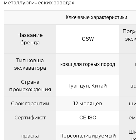
металлургических заводах
Ключевые характеристики
Подхо
Название
экска
CSW
бренда
(
Тип ковша
в
ковш для горных пород
экскаватора
Страна
Гуандун, Китай
выс
происхождения
Срок гарантии
12 месяцев
шир
Сертификат
ёмк
CE ISO
Шир
краска
Персонализируемый
ко