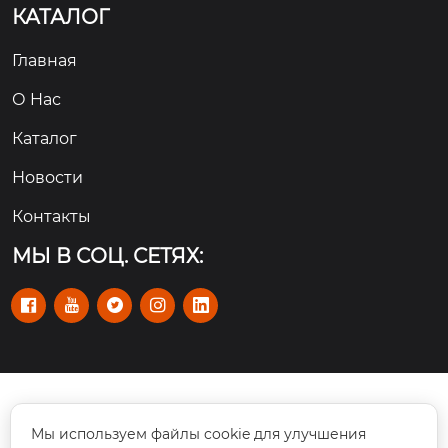
КАТАЛОГ
Главная
О Hас
Каталог
Новости
Контакты
МЫ В СОЦ. СЕТЯХ:





Rm 101-110, No. 112 улица Цзишань Синьлу,

Мы используем файлы cookie для улучшения
район Тяньхэ, Гуанчжоу, Китай