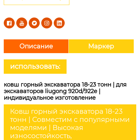





Описание
Маркер
использовать:
ковш горный экскаватора 18-23 тонн | для
экскаваторов liugong 920d/922e |
индивидуальное изготовление
Ковш горный экскаватора 18-23
тонн | Совместим с популярными
моделями | Высокая
износостойкость,