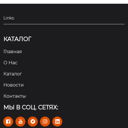
н подходит для разл
ичных условий рабо
ты, практичен и без
Links:
опасен.
КАТАЛОГ
Главная
О Hас
Каталог
Новости
Контакты
МЫ В СОЦ. СЕТЯХ:




