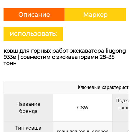
Описание
Маркер
использовать:
ковш для горных работ экскаватора liugong
933e | совместим с экскаваторами 28–35
тонн
Ключевые характеристи
Подхо
Название
экска
CSW
бренда
(
Тип ковша
в
ковш для горных пород