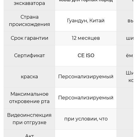
экскаватора
Страна
Гуандун, Китай
выс
происхождения
Срок гарантии
12 месяцев
шир
Сертификат
ёмк
CE ISO
Шир
краска
Персонализируемый
ко
Максимальное
Персонализируемый
откровение рта
Видеоинспекция
при условии, что
при отгрузке
Акт