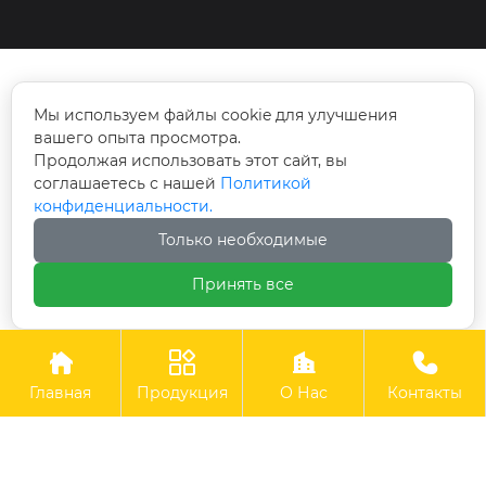
Rm 101-110, No. 112 улица Цзишань Синьлу,

Мы используем файлы cookie для улучшения
район Тяньхэ, Гуанчжоу, Китай
вашего опыта просмотра.
Продолжая использовать этот сайт, вы
info@cswmachinery.com

соглашаетесь с нашей
Политикой
конфиденциальности.
+86-20 3771 3310

Только необходимые
Принять все
+86-180 223 67267





Авторское право©OOO Гуанчжоу CSW Machinery Co.,
Главная
Продукция
О Нас
Контакты
Limited