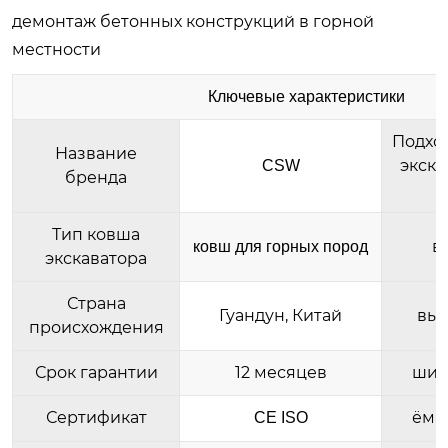
демонтаж бетонных конструкций в горной
местности
Ключевые характеристики
Подхо
Название
экска
CSW
бренда
(
Тип ковша
в
ковш для горных пород
экскаватора
Страна
Гуандун, Китай
выс
происхождения
Срок гарантии
12 месяцев
шир
Сертификат
ёмк
CE ISO