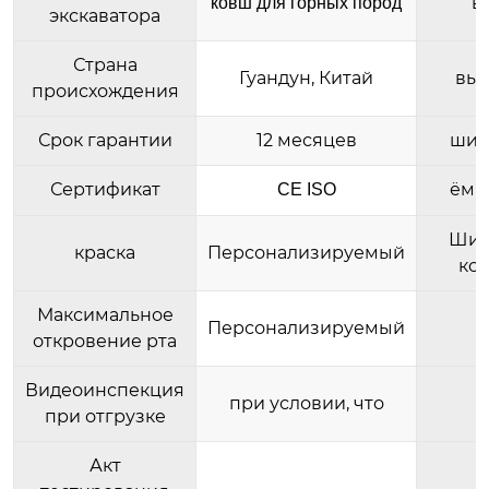
в
ковш для горных пород
экскаватора
Страна
Гуандун, Китай
выс
происхождения
Срок гарантии
12 месяцев
шир
Сертификат
ёмк
CE ISO
Шир
краска
Персонализируемый
ко
Максимальное
Персонализируемый
откровение рта
Видеоинспекция
при условии, что
при отгрузке
Акт