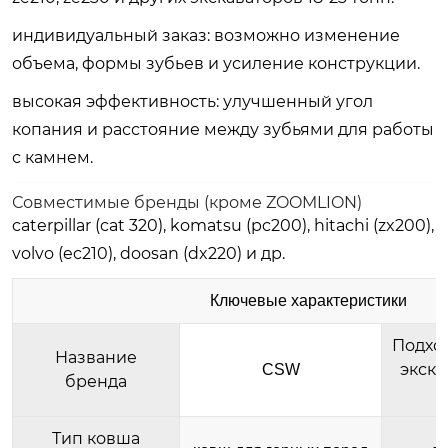
индивидуальный заказ
: возможно изменение
объема, формы зубьев и усиление конструкции.
высокая эффективность
: улучшенный угол
копания и расстояние между зубьями для работы
с камнем.
Совместимые бренды (кроме ZOOMLION)
caterpillar (cat 320), komatsu (pc200), hitachi (zx200),
volvo (ec210), doosan (dx220) и др.
Ключевые характеристики
Подхо
Название
экска
CSW
бренда
(
Тип ковша