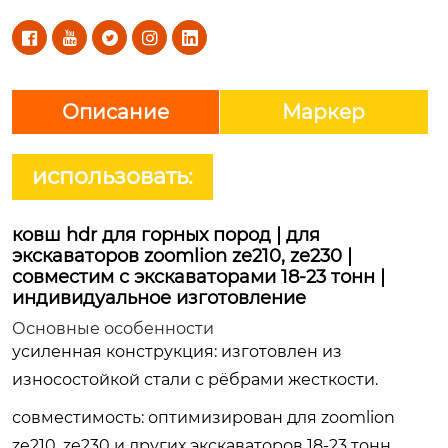





Описание
Маркер
использовать:
ковш hdr для горных пород | для
экскаваторов zoomlion ze210, ze230 |
совместим с экскаваторами 18-23 тонн |
индивидуальное изготовление
Основные особенности
усиленная конструкция
: изготовлен из
износостойкой стали с рёбрами жесткости.
совместимость
: оптимизирован для zoomlion
ze210, ze230 и других экскаваторов 18-23 тонн.