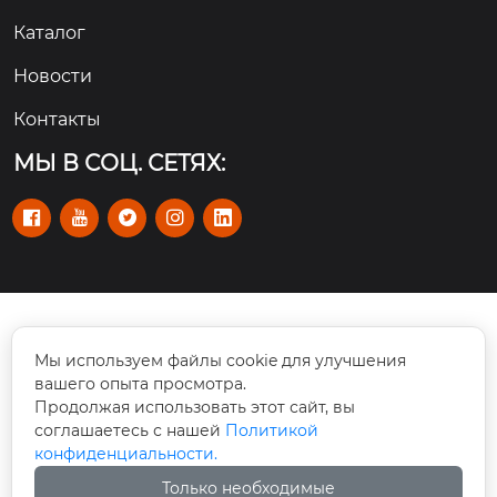
Каталог
Новости
Контакты
МЫ В СОЦ. СЕТЯХ:





Rm 101-110, No. 112 улица Цзишань Синьлу,

Мы используем файлы cookie для улучшения
район Тяньхэ, Гуанчжоу, Китай
вашего опыта просмотра.
Продолжая использовать этот сайт, вы
info@cswmachinery.com

соглашаетесь с нашей
Политикой
конфиденциальности.
+86-20 3771 3310

Только необходимые