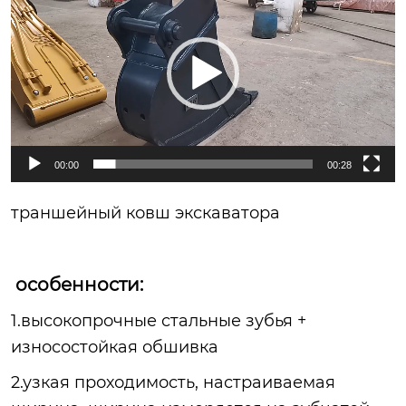
播
放
器
00:00
00:28
траншейный ковш экскаватора
особенности:
1.высокопрочные стальные зубья +
износостойкая обшивка
2.узкая проходимость, настраиваемая