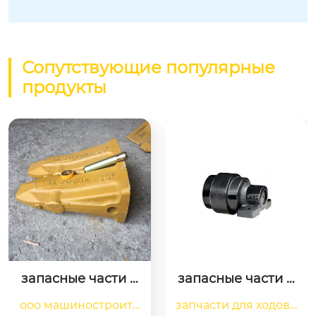
Сопутствующие популярные
продукты
запасные части д
детали направля
ля ходовой части
ющего колеса пе
запчасти для ходово
запчасти для ходово
 экскаватора опор
реднего натяжит