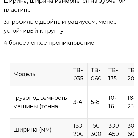
ширина, ширина измеряется на зубчатой
пластине
3.профиль с двойным радиусом, менее
устойчивый к грунту
4.более легкое проникновение
TB-
TB-
TB-
TB-
Модель
035
060
135
200
Грузоподъемность
10-
18-
3-4
5-8
машины (тонна)
16
23
150-
150-
300-
300
Ширина (мм)
200
300
450
60