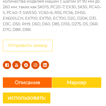
количества
моделей
машин
с шагом
от
90
мм
до
260
мм
,
таких
как SK015
,
PC20
–
7
,
EX30
,
SK30
,
PC40
–
5
,
PC40
–
7
,
SWE50
,
YC60
–
6
,
R55
,
PC56
,
DH55
,
EX600LCH
,
EX700
,
EX750
,
EC700
,
D2G
,
D20K
,
D31
,
D3C
,
D50
,
RH9
,
D6D
,
D60
,
D85
,
D155
,
D275
,
D5
,
D6R
,
D7G
,
D8R
,
D9R
.
Отправить заявку





Описание
Маркер
использовать: