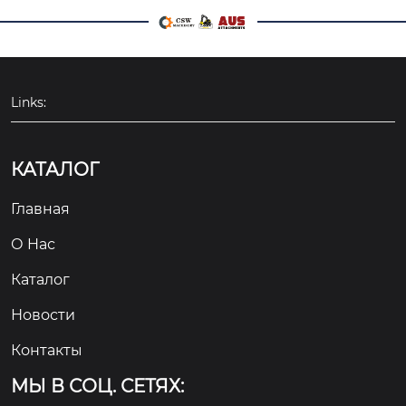
akeuchi
,
ihi
,
sany
,
xc
mg
,
zoomlion
,
liugon
g
,
sdlg
,
shantui
,
lovol
,
lishide
,
lonking
,
sunw
Links:
ard
,
yuchai
,
xgma
,
jc
m
,
tata
, 
hitachi
и
дру
гие
бренды
строите
КАТАЛОГ
льной
техники
.
 запч
асти для 
ходовой
ча
Главная
сти
csw
конкуренто
способны
по
цене
и
О Hас
надежному
качеств
у
.
 у 
нас
есть
 запчаст
Каталог
и для 
ходовой
части
Новости
известных
брендов
itr
,
sany
,
hld
 и 
других
Контакты
, 
а
также
 запчасти д
МЫ В СОЦ. СЕТЯХ:
ля 
oem
-производит