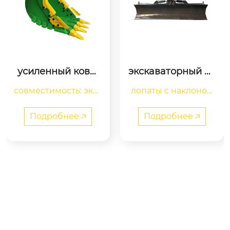
экскаваторный на
гусеничные цепи
клонный грейдер
 экскаватора-буль
лопаты с наклоном
ный нож для cater
дозера детали хо
pillar cat 312 315 по
 широко использую
довой части буль
дходит для экскав
дозера гусенично
视
тся для точного выр
Подробнее 🡥
аторов весом 12 –
е звено d4d d5 nd
频
авнивания и плани
 16 тонн, ручные г
8 nd 11 d20 d31 d85 
播
ровки поверхности
рейдерные ножи,
329d pc40 pc400-
放
 на дорогах или бер
 индивидуальные
器
6 sk200-8
егах. компания csw
 грейдерные балк
1.
Track chain with brand logo (1)
0:56
 machinery изготавл
и. отзывы отсутст
ивает их из стали 30
вуют.
запчасти для 
ходово
mnb, прикрепленно
й
части
экскаваторо
й к лопате и контур
в
и
бульдозеров
:
 ко
Подробнее 🡥
ом.scope, что помог