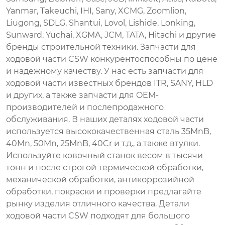
Yanmar
,
Takeuchi
,
IHI
,
Sany
,
XCMG
,
Zoomlion
,
Liugong
,
SDLG
,
Shantui
,
Lovol
,
Lishide
,
Lonking
,
Sunward
,
Yuchai
,
XGMA
,
JCM
,
TATA
,
Hitachi
и
другие
бренды
строительной
техники
.
Запчасти для
ходовой
части
CSW
конкурентоспособны
по
цене
и
надежному
качеству
.
У
нас
есть
запчасти для
ходовой
части
известных
брендов
ITR
,
SANY
,
HLD
и
других
,
а
также
запчасти для
OEM
-
производителей
и
послепродажного
обслуживания
.
В
наших
деталях
ходовой
части
используется
высококачественная
сталь
35MnB
,
40Mn
,
50Mn
,
25MnB
,
40Cr
и
т.д.,
а
также
втулки
.
Используйте
ковочный
станок
весом в
тысячи
тонн
и
после
строгой
термической
обработки
,
механической
обработки
,
антикоррозийной
обработки
,
покраски
и
проверки
предлагайте
рынку
изделия
отличного
качества
.
Детали
ходовой
части
CSW
подходят
для
большого