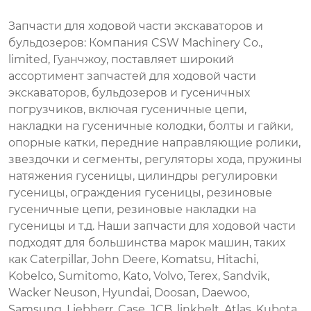
Запчасти для
ходовой
части
экскаваторов
и
бульдозеров
:
Компания
CSW
Machinery
Co
.
,
limited
,
Гуанчжоу
,
поставляет
широкий
ассортимент
запчастей для
ходовой
части
экскаваторов
,
бульдозеров
и
гусеничных
погрузчиков
,
включая
гусеничные
цепи
,
накладки на
гусеничные
колодки
,
болты
и
гайки
,
опорные
катки
,
передние
направляющие ролики
,
звездочки
и
сегменты
,
регуляторы хода,
пружины
натяжения
гусеницы
,
цилиндры
регулировки
гусеницы
,
ограждения
гусеницы
,
резиновые
гусеничные
цепи
,
резиновые
накладки
на
гусеницы
и т.д.
Наши
запчасти для
ходовой
части
подходят
для
большинства
марок
машин
,
таких
как
Caterpillar
,
John
Deere
,
Komatsu
,
Hitachi
,
Kobelco
,
Sumitomo
,
Kato
,
Volvo
,
Terex
,
Sandvik
,
Wacker
Neuson
,
Hyundai
,
Doosan
,
Daewoo
,
Samsung
,
Liebherr
,
Case
,
JCB
,
linkbelt
,
Atlas
,
Kubota
,