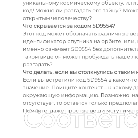
уникальному космическому объекту, или 
код! Можно ли разгадать его тайну? Може
открытым человечеству?
Что скрывается за кодом 5D9554?
Этот код может обозначать различные вещ
идентификатор спутника на орбите, или,
именно означает 5D9554 без дополнительн
таком виде он может пробуждать наше люб
разгадать?
Что делать, если вы столкнулись с таким
Если вы встретили код 5D9554 в каком-то
значение. Поищите контекст – к какому д
окружающую информацию. Возможно, на 
отсутствует, то остается только предпола
Соответ
Помните, даже простые вещи могут иметь