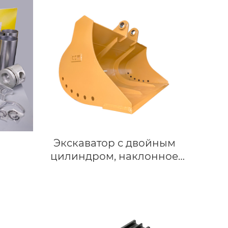
Экскаватор с двойным
цилиндром, наклонное
ведро для грязи, ведро
для очистки с двойным
цилиндром для R200
DX200 DH200, подходит
для мини-машины весом