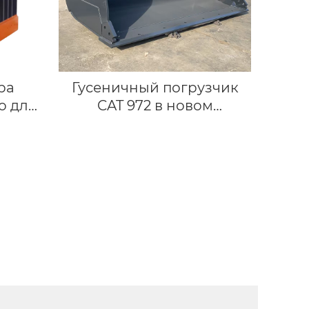
гусеничного башмака
экскаватора PC300
ра
Гусеничный погрузчик
о для
CAT 972 в новом
состоянии,
ахват
гидравлические
цилиндры, навесное
хват
оборудование, ковш.