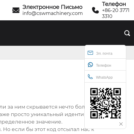
Телефон
Электронное Письмо


+86-20 3771
info@cswmachinery.com
3310

Эл. почта
Телефон
WhatsApp
сли за ним скрывается нечто большее?
 даже просто уникальный идентификатор
определенное значение.
Но если бы этот код отсылал нас к