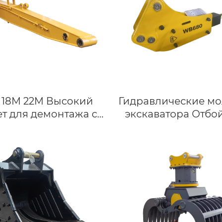
 18M 22M Высокий
Гидравлические мо
т для демонтажа с
экскаватора Отбо
ндивидуальным
устройства
инением длинного
гидравлические мо
а для экскаваторов
экскаватора-погру
на 25-50 тонн
3CX