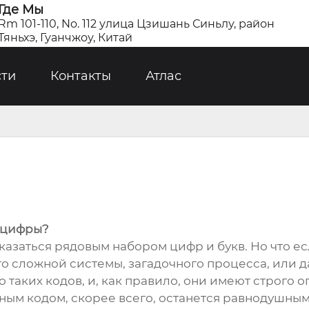
Где Мы
Rm 101-110, No. 112 улица Цзишань Синьлу, район
Тяньхэ, Гуанчжоу, Китай
сти
Контакты
Атлас
е цифры?
оказаться рядовым набором цифр и букв. Но что е
то сложной системы, загадочного процесса, или
 таких кодов, и, как правило, они имеют строго 
ым кодом, скорее всего, останется равнодушным. 