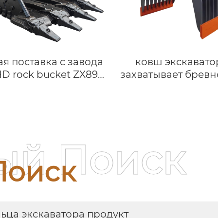
я поставка с завода
ковш экскавато
D rock bucket ZX890
захватывает бревн
 для экскаваторов
демонтажа
i, подходит для 89 т,
гидравлический з
шие Тяжелые ведра
экскаватора
строительства, снос
механический за
ый Поиск
Поиск
ьца экскаватора продукт