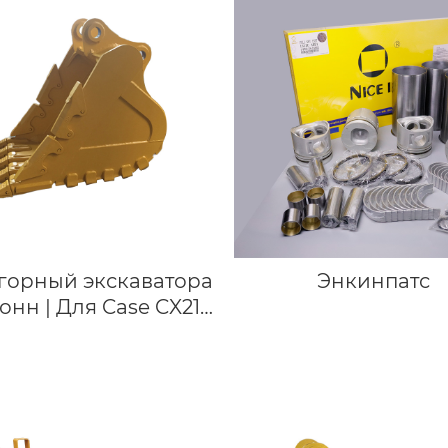
горный экскаватора
Энкинпатс
тонн | Для Case CX210
силенный ковш для
горных работ