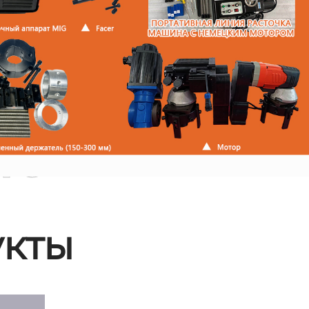
ые
кты