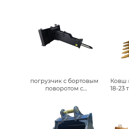
погрузчик с бортовым
Ковш 
поворотом с
18-23 
индивидуальным
| У
гидравлическим
выключателем, каменным
молотком, мини-типом
бетономешалки по