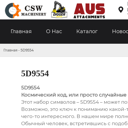

Главная
О Hас
Каталог
Ново
Главная
-
5D9554
5D9554
5D9554
Космический код, или просто случайны
Этот набор символов – 5D9554 – может п
Возможно, это ключ к пониманию какой-
чего-то интересного. В нашем мире полно
Обычный человек, встретившись с подобн