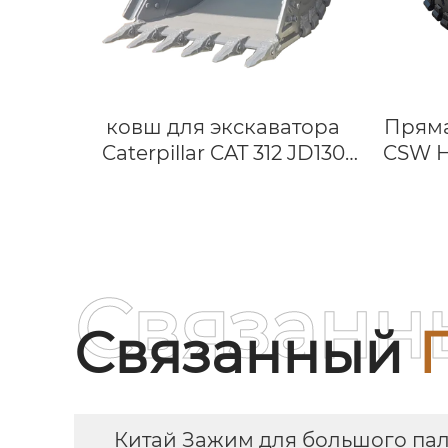
ковш для экскаватора
Пряма
Caterpillar CAT 312 JD130
CSW H
Hitachi ZX135
HDR
Hitach
Боль
для 
Связанн
Связанный
Китай Зажим для большого пал