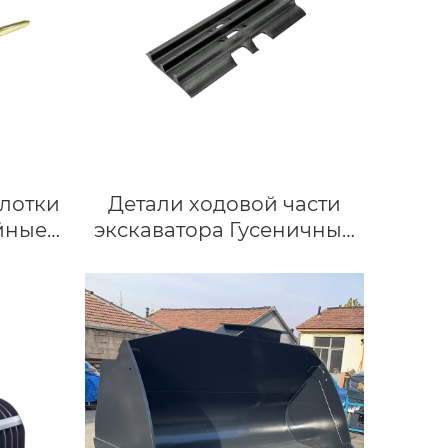
20 тонн.
лотки
Детали ходовой части
йные
экскаватора Гусеничный
башмак в сборе
лотки
Гусеничные цепи Группы
зчика
деталей строительной
техники Гусеничный
башмак экскаватора
PC200
высококачественные
детали ходовой части