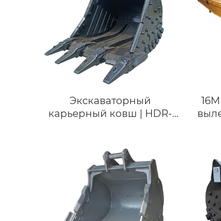
индивидуальному заказу
Экскаваторный
16M
карьерный ковш | HDR-
выле
ковш | для CAT390, CAT395
и
| CSW
удл
вылет