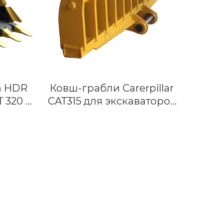
а HDR
Ковш-грабли Carerpillar
 320 с
CAT315 для экскаваторов
томо
весом 12–17 тонн |
23
Корневые грабли
(стержневые грабли) для
очистки
сельскохозяйственных и
строительных объектов