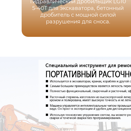
Гидравлический дробильщик LG10
5-40T для экскаватора, бетонный
дробитель с мощной силой
разрушения для сноса.