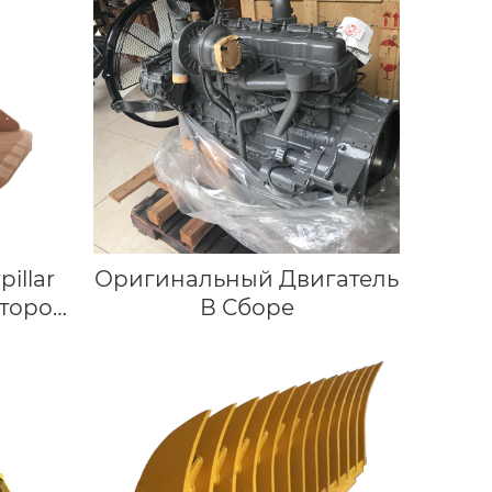
u
85
illar
Оригинальный Двигатель
аторов
В Сборе