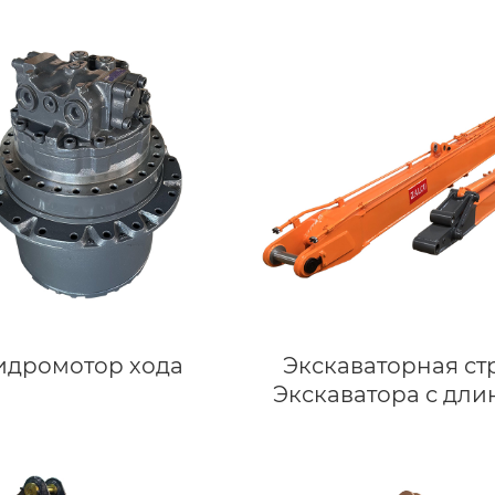
идромотор хода
Экскаваторная ст
Экскаватора с дл
вылетом для
экскаваторов весом
до 125 тонн Caterpi