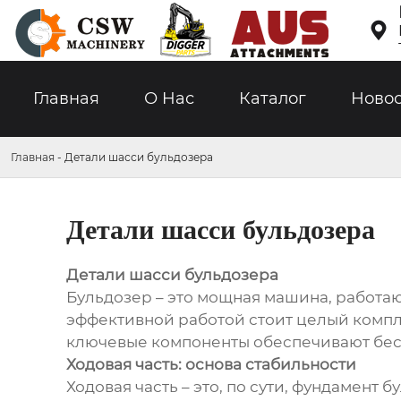

Главная
О Hас
Каталог
Ново
Главная
-
Детали шасси бульдозера
Детали шасси бульдозера
Детали шасси бульдозера
Бульдозер – это мощная машина, работаю
эффективной работой стоит целый компл
ключевые компоненты обеспечивают бес
Ходовая часть: основа стабильности
Ходовая часть – это, по сути, фундамент