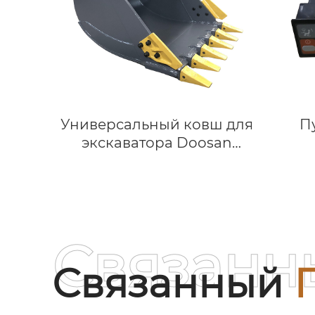
от
Универсальный ковш для
П
экскаватора Doosan
DX135, Hyundai Robex 140
ко
из стали AR400
возд
з
строи
Связанн
Связанный