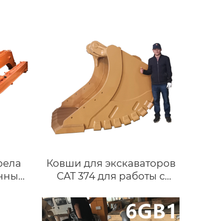
рела
Ковши для экскаваторов
инным
CAT 374 для работы с
камнем | Изготовлены из
 от 6
стали Hardox 450
llar