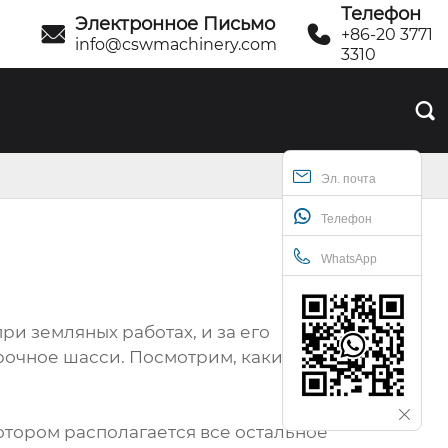
Телефон
Электронное Письмо


+86-20 3771
info@cswmachinery.com
3310

Эл. почта
Телефон
WhatsApp
и земляных работах, и за его
рочное шасси. Посмотрим, какие
котором располагается все остальное