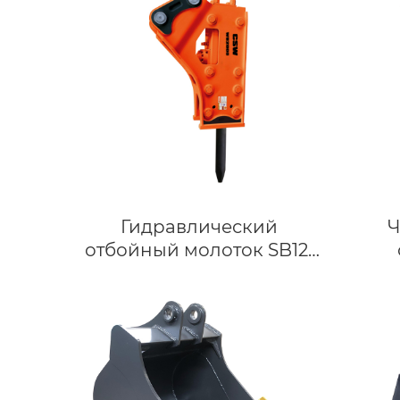
Гидравлический
Ч
отбойный молоток SB121
для экскаваторов
стр
грузоподъемностью от 28
до 35 тонн
Г
от
Г