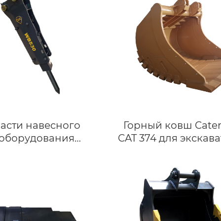
CAT308/Komats
PC80/Hitachi ZX
асти навесного
Горный ковш Caterp
оборудования
CAT 374 для экскав
оительной техники
65–75 тонн
экскаватора
идравлический
бойный молоток
верхнего типа
идравлический