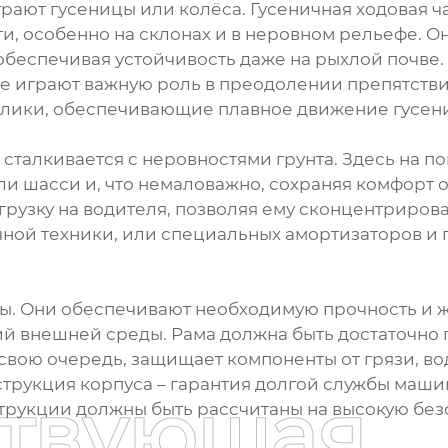
рают гусеницы или колёса. Гусеничная ходовая ч
и, особенно на склонах и в неровном рельефе. 
обеспечивая устойчивость даже на рыхлой почве. 
 играют важную роль в преодолении препятствий
лики, обеспечивающие плавное движение гусени
 сталкивается с неровностями грунта. Здесь на п
ли шасси и, что немаловажно, сохраняя комфорт 
грузку на водителя, позволяя ему сконцентрирова
чной техники, или специальных амортизаторов и 
ины. Они обеспечивают необходимую прочность и 
й внешней среды. Рама должна быть достаточно
в свою очередь, защищает компоненты от грязи, в
трукция корпуса – гарантия долгой службы маши
ствующая
трукции должны быть рассчитаны на высокую без