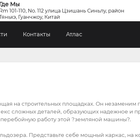
Где Мы
Rm 101-110, No. 112 улица Цзишань Синьлу, район
Тяньхэ, Гуанчжоу, Китай
сти
Контакты
Атлас
щая на строительных площадках. Он незаменим пр
екс сложных деталей, образующих надежное и п
перебойную работу этой ?земляной машины?.
 бульдозера. Представьте себе мощный каркас, на 