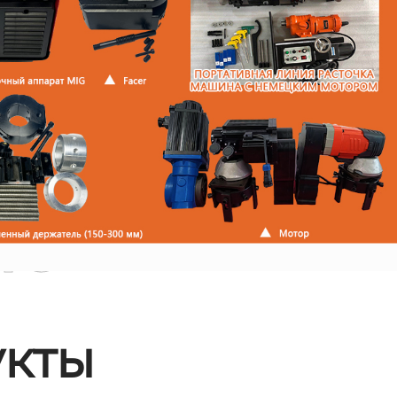
ые
кты