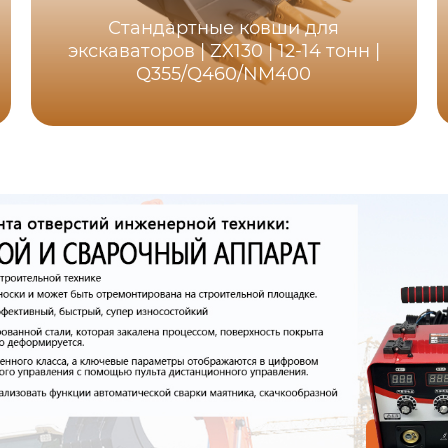
Стандартные ковши для
экскаваторов | ZX130 | 12-14 тонн |
Q355/Q460/NM400