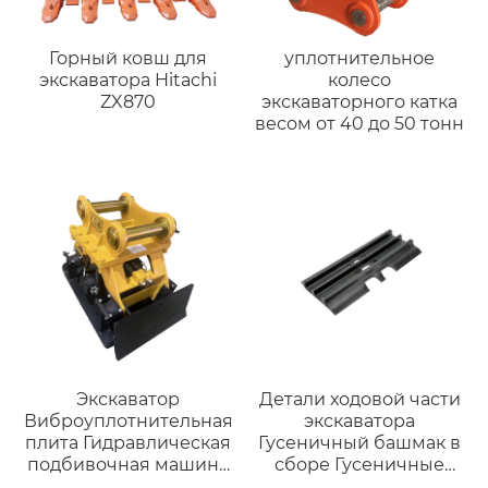
Горный ковш для
уплотнительное
экскаватора Hitachi
колесо
ZX870
экскаваторного катка
весом от 40 до 50 тонн
Экскаватор
Детали ходовой части
Виброуплотнительная
экскаватора
плита Гидравлическая
Гусеничный башмак в
подбивочная машина
сборе Гусеничные
Виброплита для
цепи Группы деталей