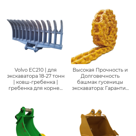
экскаватора 3-35 тонн
строительной техники
…
Гусеничный башмак
экскаватора PC200
высококачественные
детали ходовой части
гусеничного башмака
экскаватора PC300
Volvo EC210 | для
Высокая Прочность и
экскаватора 18-27 тонн
Долговечность
| ковш-гребенка |
башмак гусеницы
гребенка для корней
экскаватора: Гарантия
и веток
Непрерывной Работы
на Тяжелых Условиях