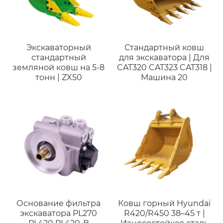
Экскаваторный
Стандартный ковш
стандартный
для экскаватора | Для
земляной ковш на 5-8
CAT320 CAT323 CAT318 |
тонн | ZX50
Машина 20
Основание фильтра
Ковш горный Hyundai
экскаватора PL270
R420/R450 38–45 т |