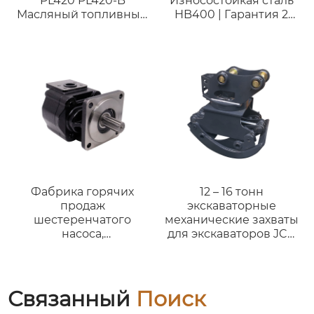
PL420 PL420-B
Износостойкая сталь
Масляный топливный
HB400 | Гарантия 2
фильтр, посадочное
года
место фильтра, корпус
топливного фильтра
22035807 D11 D12 D13
D16 EC360 Основание
топливного фильтра
VOE23990852
Фабрика горячих
12 – 16 тонн
продаж
экскаваторные
шестеренчатого
механические захваты
насоса,
для экскаваторов JCB
гидравлического
John Deere
внутреннего
механический захват
шестеренчатого
для демонтажа
насоса,
бревен
Связанный
Поиск
высоконапорного