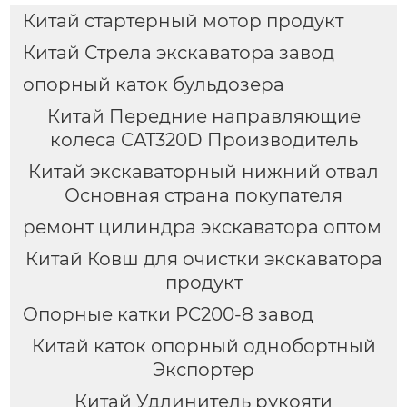
внутреннего
Китай стартерный мотор продукт
шестеренчатого
насоса HG0-16,
Китай Стрела экскаватора завод
сервонапорного
насоса.
опорный каток бульдозера
Китай Передние направляющие
колеса CAT320D Производитель
Китай экскаваторный нижний отвал
Основная страна покупателя
ремонт цилиндра экскаватора оптом
Китай Ковш для очистки экскаватора
продукт
Опорные катки PC200-8 завод
Китай каток опорный однобортный
Экспортер
Китай Удлинитель рукояти