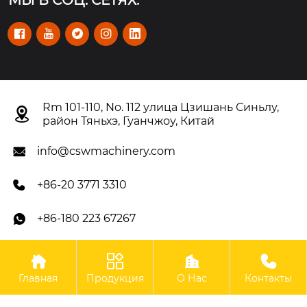





Rm 101-110, No. 112 улица Цзишань Синьлу,

район Тяньхэ, Гуанчжоу, Китай
info@cswmachinery.com

+86-20 3771 3310

+86-180 223 67267





Авторское право©OOO Гуанчжоу CSW Machinery Co.,
Главная
Продукция
О Нас
Контакты
Limited