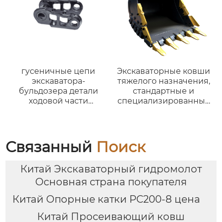
32f61-10302 насос
добычи полезных
топливной системы
ископаемых
320d 320-2512 для
E312D E315D
гусеничные цепи
Экскаваторные ковши
экскаватора-
тяжелого назначения,
бульдозера детали
стандартные и
ходовой части
специализированные
бульдозера
ковши для
гусеничное звено d4d
экскаваторов.
d5 nd8 nd 11 d20 d31
d85 329d pc40 pc400-6
Связанный
Поиск
sk200-8
Китай Экскаваторный гидромолот
Основная страна покупателя
Китай Опорные катки PC200-8 цена
Китай Просеивающий ковш