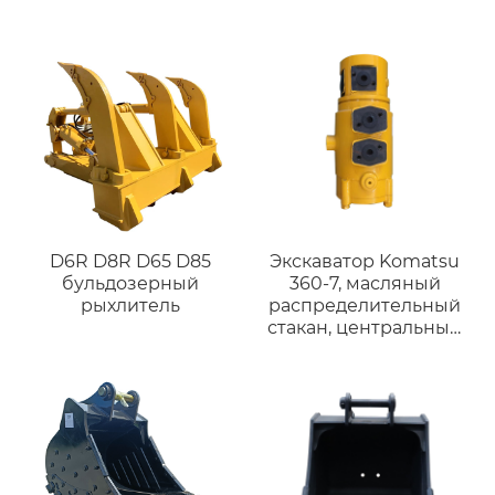
15 до 30 м гусеничный
сталь HB400
Komatsu Volvo CAT330
PC200 SK300
D6R D8R D65 D85
Экскаватор Komatsu
бульдозерный
360-7, масляный
рыхлитель
распределительный
стакан, центральный
поворотный
соединитель,
инженерные
аксессуары, масляный
распределительный
стакан Hitachi ZX60-5A,
центральный