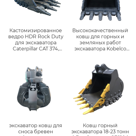
трубопроводный
соединитель,
аксессуары для
инженерной техники.
Кастомизированное
Высококачественный
ведро HDR Rock Duty
ковш для горных и
для экскаватора
земляных работ
Caterpillar CAT 374,
экскаватора Kobelco
подходящее для
SK500
экскаваторов весом 65
– 75 тонн,
высококачественное
ведро для горных
работ.
экскаватор ковш для
Ковш горный
сноса бревен
экскаватора 18-23 тонн