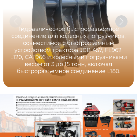
Гидравлическое быстроразъемное
соединение для колесных погрузчиков,
совместимое с быстросъемным
устройством трактора JCB 457, FL962,
L120, CAT966 и колесными погрузчиками
весом от 3 до 15 тонн, включая
быстроразъемное соединение L180.