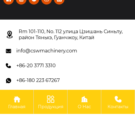
Rm 101-110, No. 112 улица Цзишань Синьлу,

район Тяньхэ, Гуанчжоу, Китай
info@cswmachinery.com

+86-20 3771 3310

+86-180 223 67267





Авторское право©OOO Гуанчжоу CSW Machinery Co.,
Главная
Продукция
О Нас
Контакты
Limited