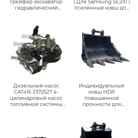
грейфер экскаватор
| Для Samsung SE210 |
гидравлический
Усиленный ковш для
грейфер
горных работ
механический
грейфер
Дизельный насос
Индивидуальный
CAT416 2372527 4-
ковш HDR
цилиндровый насос
повышенной
топливной системы
прочности для
4QT72ZH-1 насос масла
экскаваторов Kobelco
для погрузчика
SK485 SK500 48-55
A490/C490
тонн –
дизельного двигателя
Высококачественный
Дизельный насос
горный ковш для