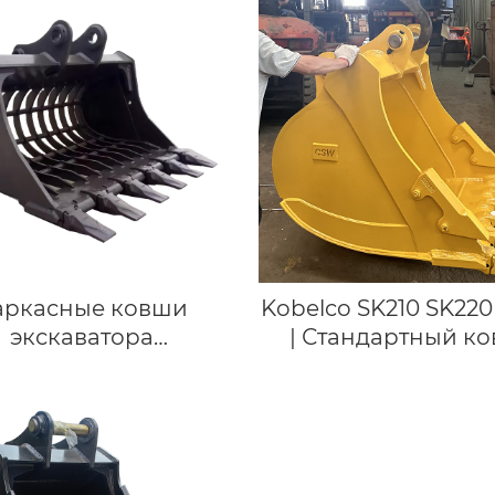
ват для демонтажа
деталей строител
бревен
техники Гусенич
башмак экскават
PC200
высококачестве
детали ходовой ч
гусеничного баш
экскаватора PC
аркасные ковши
Kobelco SK210 SK220
экскаватора
| Стандартный ко
сеивающие ковши
Ковши экскаватор
 Hitachi ZX50 EX60
копания для экска
Volvo Ec55c
21 тонны