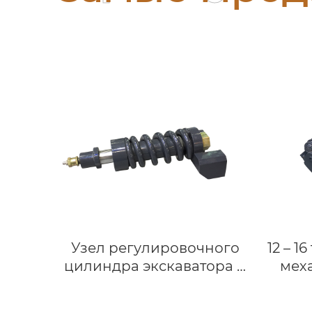
Узел регулировочного
12 – 1
цилиндра экскаватора и
мех
бульдозера, Возвратная
для
пружина из сплава и
John 