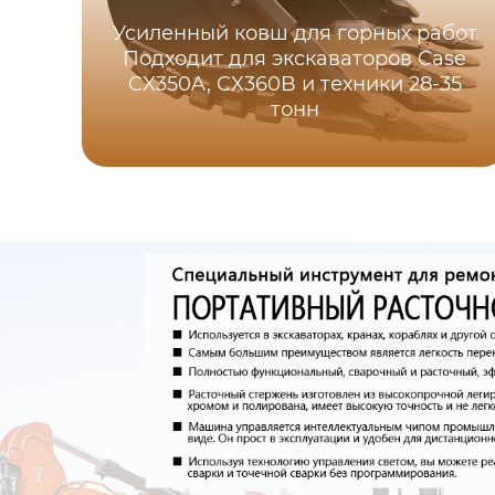
Усиленный ковш для горных работ
Подходит для экскаваторов Case
CX350A, CX360B и техники 28-35
тонн