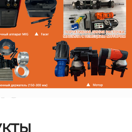
ые
кты