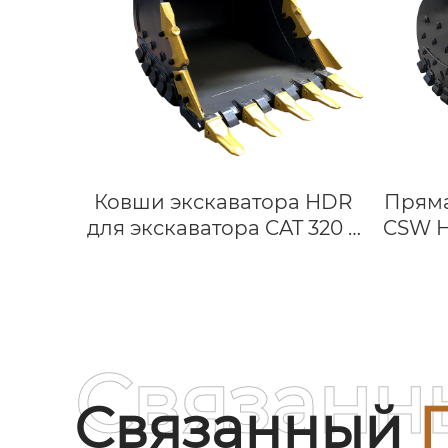
Ковши экскаватора HDR
Пряма
для экскаватора CAT 320 с
CSW H
ковшом для сумитомо
HDR
SH210 Kato HD1023
Hitach
Боль
для 
Связанн
Связанный