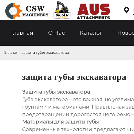

Главная
О Hас
Каталог
Ново
Главная
-
защита губы экскаватора
защита губы экскаватора
Защита губы экскаватора
Губа экскаватора – это важная, но уязви
грунтами и материалами. Правильная за
предотвращении дорогостоящего ремон
Материалы для защиты губы
Современные технологии предлагают шир