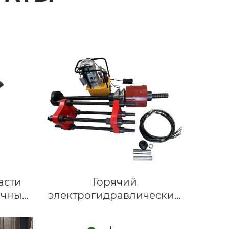
асти
Горячий
ичный
электрогидравлический
е
пресс для продажи
руппы
Портативный Гусеничный