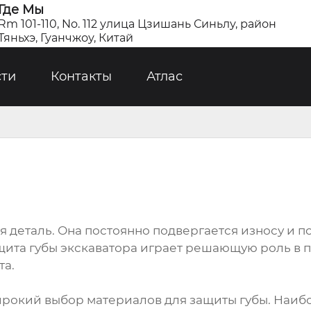
Где Мы
Rm 101-110, No. 112 улица Цзишань Синьлу, район
Тяньхэ, Гуанчжоу, Китай
сти
Контакты
Атлас
мая деталь. Она постоянно подвергается износу и
щита губы экскаватора играет решающую роль в 
та.
окий выбор материалов для защиты губы. Наибо