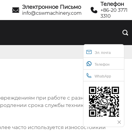
Телефон
Электронное Письмо


+86-20 3771
info@cswmachinery.com
3310

Эл. почта
Телефон
WhatsApp
 повреждениям при работе с разными
продлении срока службы техники и
лее часто используется износостойкий