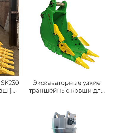
ьной
пресс для штифтов и
ный
втулок 2 в 1 Для удаления
ора
гусеничных штифтов
Машина для прессования
нные
гусеничных штифтов
асти
мака
300
 SK230
Экскаваторные узкие
вш |
траншейные ковши для
а для
экскаваторов 20 тонн,
ватора
CSW Rock Duty