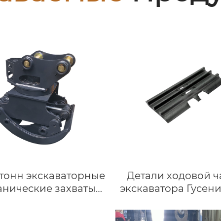
6 тонн экскаваторные
Детали ходовой ч
анические захваты
экскаватора Гусен
 экскаваторов JCB
башмак в сбор
Deere механический
Гусеничные цепи Г