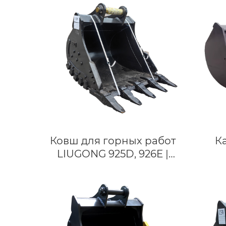
детали ходовой Части
зах
Ковш для горных работ
К
LIUGONG 925D, 926E |
Совместим с
про
экскаваторами 24-27 тонн
для
| Индивидуальный ковш
HDR для твердых пород