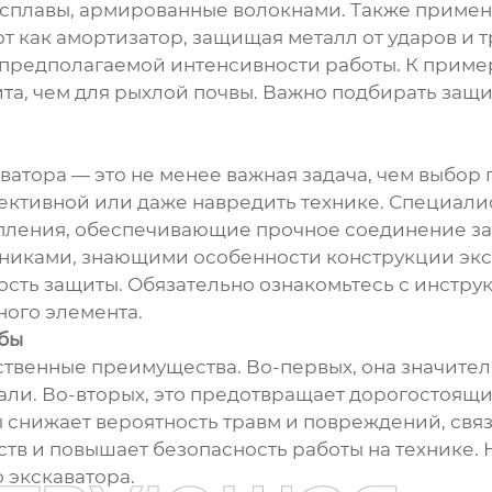
, сплавы, армированные волокнами. Также прим
 как амортизатор, защищая металл от ударов и т
 и предполагаемой интенсивности работы. К приме
а, чем для рыхлой почвы. Важно подбирать защи
ватора — это не менее важная задача, чем выбо
ективной или даже навредить технике. Специали
пления, обеспечивающие прочное соединение защ
иками, знающими особенности конструкции экск
ость защиты. Обязательно ознакомьтесь с инструк
ого элемента.
убы
ственные преимущества. Во-первых, она значите
али. Во-вторых, это предотвращает дорогостоящи
ы снижает вероятность травм и повреждений, связ
тв и повышает безопасность работы на технике. 
 экскаватора.