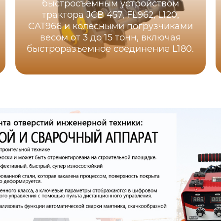
быстросъемным устройством
трактора JCB 457, FL962, L120,
CAT966 и колесными погрузчиками
весом от 3 до 15 тонн, включая
быстроразъемное соединение L180.