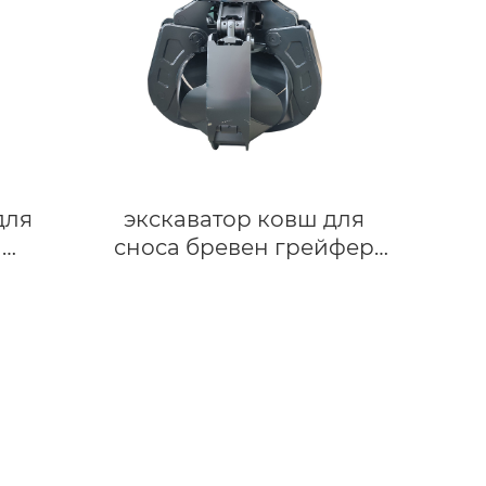
для
экскаватор ковш для
и
сноса бревен грейфер
рный
экскаватор
а с
гидравлический грейфер
м,
механический грейфер
чик
C220