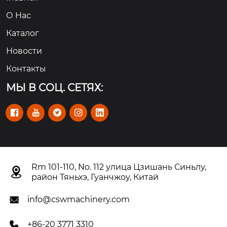
О Hас
Каталог
Новости
Контакты
МЫ В СОЦ. СЕТЯХ:





Rm 101-110, No. 112 улица Цзишань Синьлу,

район Тяньхэ, Гуанчжоу, Китай
info@cswmachinery.com

+86-20 3771 3310
