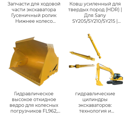
Запчасти для ходовой
Ковш усиленный для
части экскаватора
твердых пород (HDR) |
Гусеничный ролик
Для Sany
Нижнее колесо
SY205/SY210/SY215 |
Роликового
Горный ковш для
оборудования
экскаваторов 18-23
Нижний ролик для
тонн
экскаватора CAT 322
CAT322L 6I9396
Гидравлическое
гидравлические
высокое откидное
цилиндры
ведро для колесных
экскаваторов:
погрузчиков FL962,
технология и
L120, CAT966 и
применение в
колесных погрузчиков
строительстве
весом 3-35 тонн,