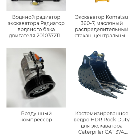
Водяной радиатор
Экскаватор Komatsu
экскаватора Радиатор
360-7, масляный
водяного бака
распределительный
двигателя 2010372114
стакан, центральный
PC60-7 PC60-7 EPC 70-
поворотный
7
соединитель,
инженерные
аксессуары, масляный
распределительный
стакан Hitachi ZX60-5A,
центральный
трубопроводный
соединитель,
аксессуары для
инженерной техники.
Воздушный
Кастомизированное
компрессор
ведро HDR Rock Duty
для экскаватора
Caterpillar CAT 374,