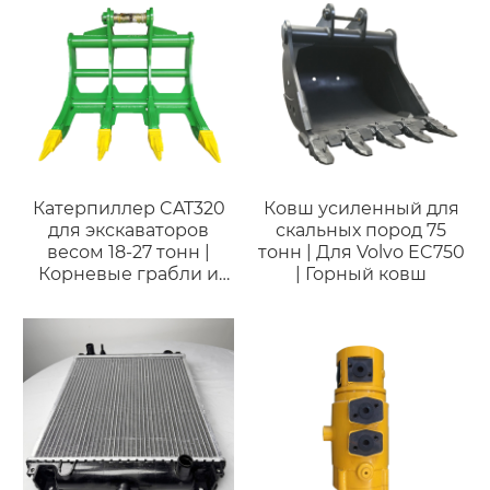
включая L180.
Катерпиллер CAT320
Ковш усиленный для
для экскаваторов
скальных пород 75
весом 18-27 тонн |
тонн | Для Volvo EC750
Корневые грабли и
| Горный ковш
палочные грабли для
очистки строительных
площадок ферм