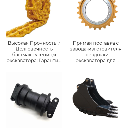
Высокая Прочность и
Прямая поставка с
Долговечность
завода-изготовителя
башмак гусеницы
звездочки
экскаватора: Гарантия
экскаватора для
Непрерывной Работы
деталей ходовой части
на Тяжелых Условиях
Гусеничная звездочка
экскаватора высокого
качества EC210/240