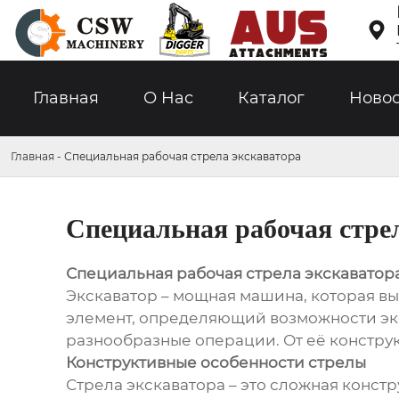

Главная
О Hас
Каталог
Ново
Главная
-
Специальная рабочая стрела экскаватора
Специальная рабочая стре
Специальная рабочая стрела экскаватор
Экскаватор – мощная машина, которая в
элемент, определяющий возможности экск
разнообразные операции. От её конструк
Конструктивные особенности стрелы
Стрела экскаватора – это сложная конст