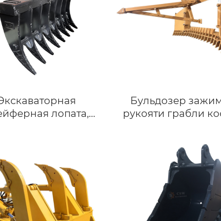
Экскаваторная
Бульдозер зажим
ейферная лопата,
рукояти грабли к
невая грейферная
D65 D6T D6R сидя
та, подходящая для
корневых грабля
экскаватора
складными крыл
оительного класса
копье дерева
сом 8 тонн Kubota
опционально буль
KX080.
толкатель дере