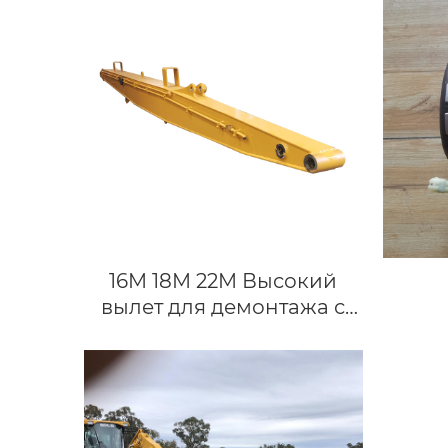
16M 18M 22M Высокий
вылет для демонтажа с
индивидуальным
удлинением длинного
вылета для экскаваторов
на 25-50 тонн