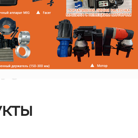
ые
кты