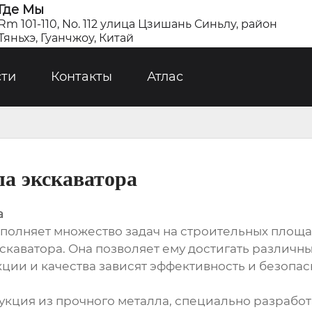
Где Мы
Rm 101-110, No. 112 улица Цзишань Синьлу, район
Тяньхэ, Гуанчжоу, Китай
сти
Контакты
Атлас
ла экскаватора
а
ыполняет множество задач на строительных площа
аватора. Она позволяет ему достигать различных
ции и качества зависят эффективность и безопас
рукция из прочного металла, специально разраб