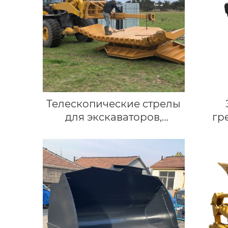
Телескопические стрелы
для экскаваторов,
гр
навесное оборудование
кор
для погрузчиков, стрела
лопа
для вилочного
погрузчика, экскаватор
стр
на 5 тонн.
ве