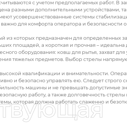
считываются с учетом предполагаемых работ. В за
щена разными дополнительными устройствами, т
имеют усовершенствованные системы стабилиза
 важно для комфорта оператора и безопасности 
ый из которых предназначен для определенных з
ьших площадей, а короткая и прочная – идеальна 
есного оборудования: ковш для рытья, захват для
ния тяжелых предметов. Выбор стрелы напрямую 
т высокой квалификации и внимательности. Опер
ивно и безопасно управлять ею. Следует строго с
абильность машины и не превышать допустимые з
зопасную работу, а также долговечность стрелы и 
ствующая
темы, которая должна работать слаженно и безотк