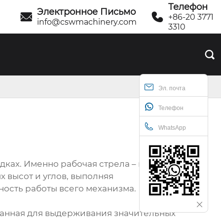
Телефон
Электронное Письмо


+86-20 3771
info@cswmachinery.com
3310

Эл. почта
Телефон
WhatsApp
дках. Именно рабочая стрела – важный
 высот и углов, выполняя
ность работы всего механизма.
отанная для выдерживания значительных