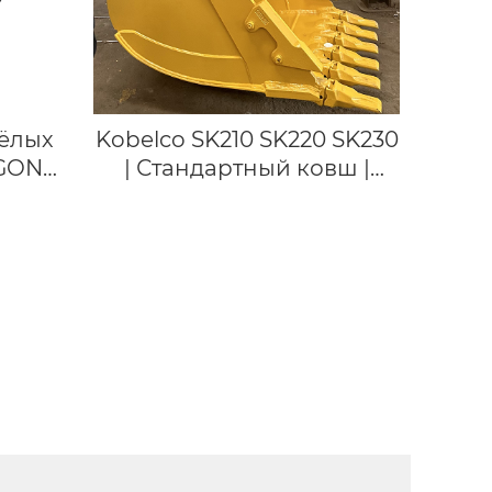
ёлых
Kobelco SK210 SK220 SK230
UGONG
| Стандартный ковш |
Ковши экскаватора для
копания для экскаватора
21 тонны