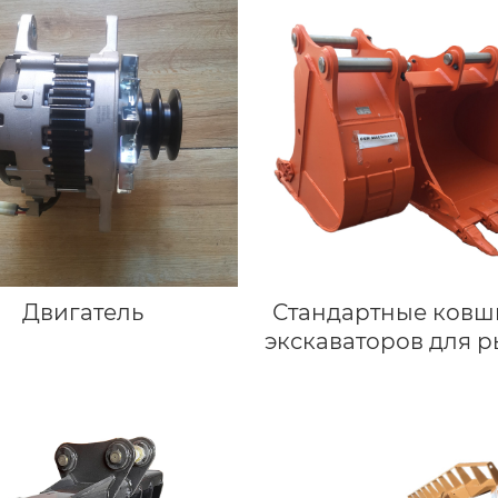
Двигатель
Стандартные ковш
экскаваторов для р
погрузки из ста
Q355/Q460/NM4
высокого качеств
недорогие для Hit
EX330 (28-35 тон