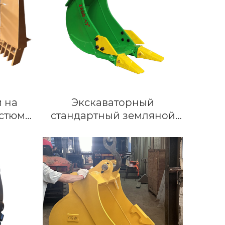
 на
Экскаваторный
остюм
стандартный земляной
т в
ковш на 5-8 тонн | ZX50
х со
ьями
дозер
ва