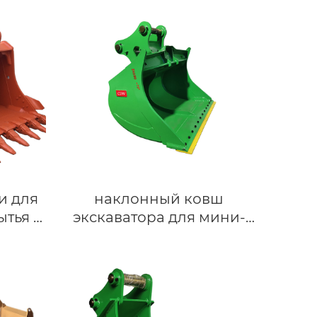
и для
наклонный ковш
ытья и
экскаватора для мини-
ли
ковша экскаватора Вакер
00
Нойсон(Wacker Newson)
а и
achi
н)