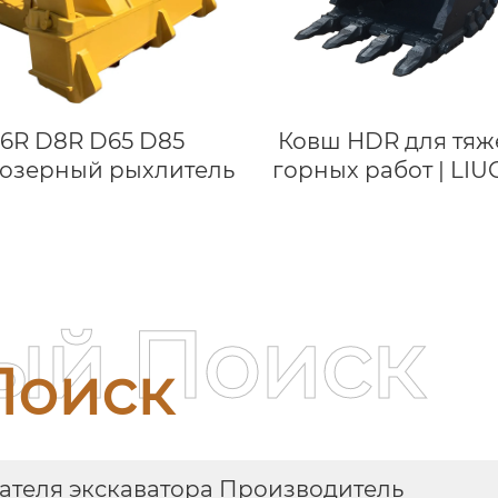
6R D8R D65 D85
Ковш HDR для тяж
дозерный рыхлитель
горных работ | LI
945E | 38–45 т
ый Поиск
Поиск
гателя экскаватора Производитель