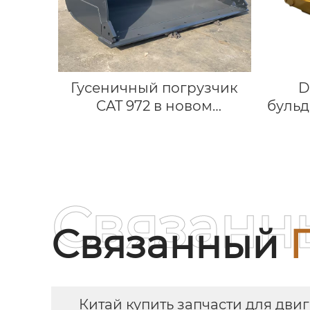
Гусеничный погрузчик
D
CAT 972 в новом
буль
состоянии,
гидравлические
цилиндры, навесное
оборудование, ковш.
Связанн
Связанный
Китай купить запчасти для дви